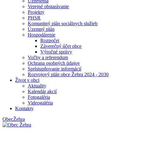
Uznesenia
Verejné obstarávanie
Projekty
PHSR
Komunitný plán sociálnych služieb
Územný plán
Hospodárenie
Rozpočet
Záverečný účet obce
Výročné správy
Voľby a referendum
Ochrana osobných údajov
Sprístupňovanie informácií
Rozvojový plán obce Žehra 2024 - 2030
Život v obci
Aktuality
Kalendár akcií
Fotogaléria
Videogaléria
Kontakty
Obec
Žehra