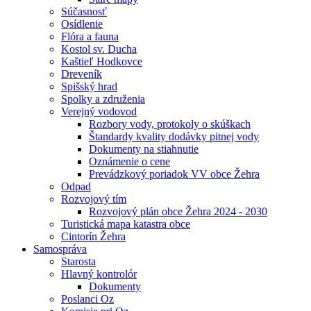
Súčasnosť
Osídlenie
Flóra a fauna
Kostol sv. Ducha
Kaštieľ Hodkovce
Dreveník
Spišský hrad
Spolky a združenia
Verejný vodovod
Rozbory vody, protokoly o skúškach
Štandardy kvality dodávky pitnej vody
Dokumenty na stiahnutie
Oznámenie o cene
Prevádzkový poriadok VV obce Žehra
Odpad
Rozvojový tím
Rozvojový plán obce Žehra 2024 - 2030
Turistická mapa katastra obce
Cintorín Žehra
Samospráva
Starosta
Hlavný kontrolór
Dokumenty
Poslanci Oz