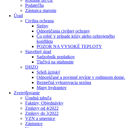
Komisie pri Oz
Podateľňa
Zástupca starostu
Úrad
Civilna ochrana
Sirény
Odporúčania civilnej ochrany
Čo robiť v prípade krízy alebo ozbrojeného
konfliktu
POZOR NA VYSOKÉ TEPLOTY
Stavebný úrad
Sadzobník poplatkov
Tlačivá na stiahnutie
DHZO
Sršeň ázijský
Odporúčané a povinné revízie v rodinnom dome.
Bezpečná vykurovacia sezóna
Mapy hydrantov
Zverejňovanie
Úradná tabuľa
Faktúry, Objednávky
Zmluvy od 4⁄2022
Zmluvy do 3⁄2022
VZN a smernice
Zápisnice