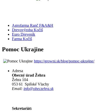
Agrofarma Ranč F&A&H
Drevovýroba Kočiš
Euro Dreveník
Farma Kočiš
Pomoc Ukrajine
https://growni.sk/blog/pomoc-ukrajine/
Adresa
Obecný úrad Žehra
Žehra 104
053 61 Spišské Vlachy
Email:
info@obeczehra.sk
Sekretariát: