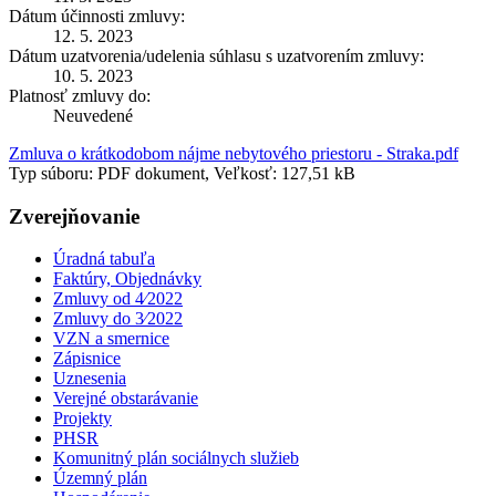
Dátum účinnosti zmluvy:
12. 5. 2023
Dátum uzatvorenia/udelenia súhlasu s uzatvorením zmluvy:
10. 5. 2023
Platnosť zmluvy do:
Neuvedené
Zmluva o krátkodobom nájme nebytového priestoru - Straka.pdf
Typ súboru: PDF dokument, Veľkosť: 127,51 kB
Zverejňovanie
Úradná tabuľa
Faktúry, Objednávky
Zmluvy od 4⁄2022
Zmluvy do 3⁄2022
VZN a smernice
Zápisnice
Uznesenia
Verejné obstarávanie
Projekty
PHSR
Komunitný plán sociálnych služieb
Územný plán