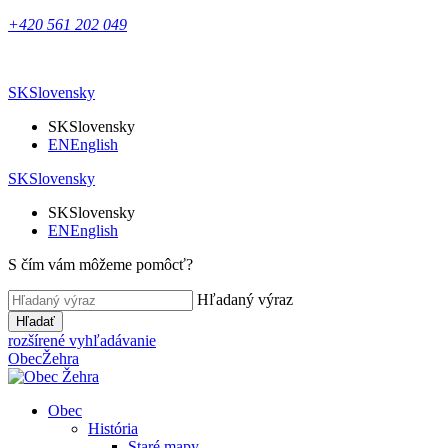
+420 561 202 049
SK
Slovensky
SK
Slovensky
EN
English
SK
Slovensky
SK
Slovensky
EN
English
S čím vám môžeme pomôcť?
Hľadaný výraz
Hľadať
rozšírené vyhľadávanie
Obec
Žehra
Obec
História
Staré mapy