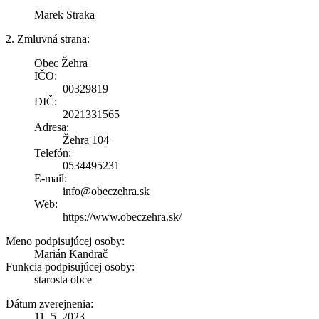
Marek Straka
2. Zmluvná strana:
Obec Žehra
IČO:
00329819
DIČ:
2021331565
Adresa:
Žehra 104
Telefón:
0534495231
E-mail:
info@obeczehra.sk
Web:
https://www.obeczehra.sk/
Meno podpisujúcej osoby:
Marián Kandrač
Funkcia podpisujúcej osoby:
starosta obce
Dátum zverejnenia:
11. 5. 2023