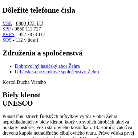
Dôležité telefónne čísla
VSE
-
0800 123 332
SPP
- 0850 111 727
PVPS
- 052 7873 117
SOS
- 112 v tiesni
Združenia a spoločenstvá
Dobrovoľný hasičský zbor Žehra
Urbárske a pozemkové spoločenstvo Žehra
Kostol Ducha Viatého
Biely klenot
UNESCO
Ponad líniu striech ľudských príbytkov vytŕča v obci Žehra
neprehliadnuteľný biely klenot, ktorý vo svojich útrobách ukrýva
poklady histórie. Vežu starobylého kostolíka z 13. storočia zakrýva
drevená kupola netradičného cibuľovitého tvaru. Práve vďaka prvej