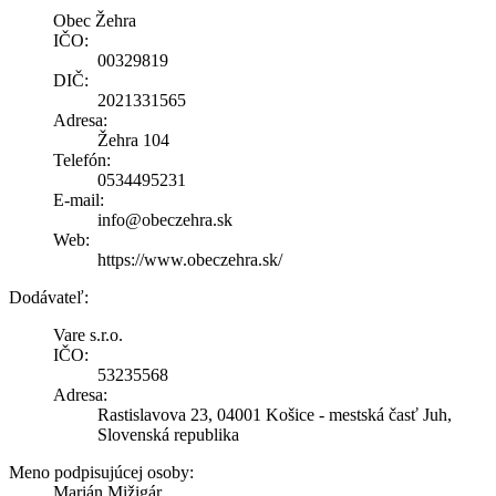
Obec Žehra
IČO:
00329819
DIČ:
2021331565
Adresa:
Žehra 104
Telefón:
0534495231
E-mail:
info@obeczehra.sk
Web:
https://www.obeczehra.sk/
Dodávateľ:
Vare s.r.o.
IČO:
53235568
Adresa:
Rastislavova 23, 04001 Košice - mestská časť Juh,
Slovenská republika
Meno podpisujúcej osoby:
Marián Mižigár