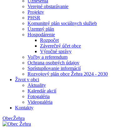
Uznesenia
Verejné obstarávanie
Projekty
PHSR
Komunitný plán sociálnych služieb
Územný plán
Hospodárenie
Rozpočet
Záverečný účet obce
Výročné správy
Voľby a referendum
Ochrana osobných údajov
Sprístupňovanie informácií
Rozvojový plán obce Žehra 2024 - 2030
Život v obci
Aktuality
Kalendár akcií
Fotogaléria
Videogaléria
Kontakty
Obec
Žehra