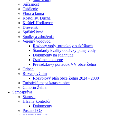
Súčasnosť
Osídlenie
Flóra a fauna
Kostol sv. Ducha
Kaštieľ Hodkovce
Dreveník
Spišský hrad
Spolky a združenia
Verejný vodovod
Rozbory vody, protokoly o skúškach
Štandardy kvality dodávky pitnej vody
Dokumenty na stiahnutie
Oznámenie o cene
Prevádzkový poriadok VV obce Žehra
Odpad
Rozvojový tím
Rozvojový plán obce Žehra 2024 - 2030
Turistická mapa katastra obce
Cintorín Žehra
Samospráva
Starosta
Hlavný kontrolór
Dokumenty
Poslanci Oz