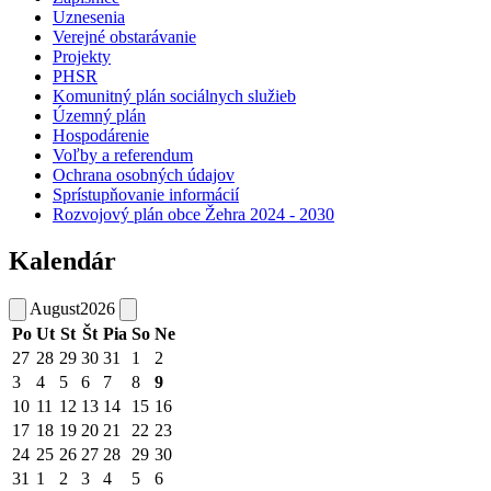
Uznesenia
Verejné obstarávanie
Projekty
PHSR
Komunitný plán sociálnych služieb
Územný plán
Hospodárenie
Voľby a referendum
Ochrana osobných údajov
Sprístupňovanie informácií
Rozvojový plán obce Žehra 2024 - 2030
Kalendár
August
2026
Po
Ut
St
Št
Pia
So
Ne
27
28
29
30
31
1
2
3
4
5
6
7
8
9
10
11
12
13
14
15
16
17
18
19
20
21
22
23
24
25
26
27
28
29
30
31
1
2
3
4
5
6