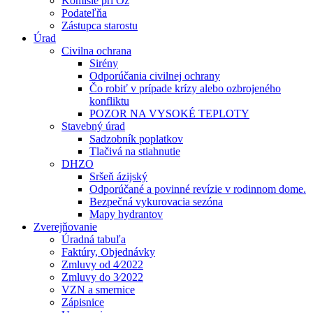
Komisie pri Oz
Podateľňa
Zástupca starostu
Úrad
Civilna ochrana
Sirény
Odporúčania civilnej ochrany
Čo robiť v prípade krízy alebo ozbrojeného
konfliktu
POZOR NA VYSOKÉ TEPLOTY
Stavebný úrad
Sadzobník poplatkov
Tlačivá na stiahnutie
DHZO
Sršeň ázijský
Odporúčané a povinné revízie v rodinnom dome.
Bezpečná vykurovacia sezóna
Mapy hydrantov
Zverejňovanie
Úradná tabuľa
Faktúry, Objednávky
Zmluvy od 4⁄2022
Zmluvy do 3⁄2022
VZN a smernice
Zápisnice