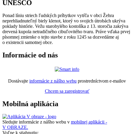
UNESCO
Ponad líniu striech ľudských príbytkov vytŕča v obci Žehra
neprehliadnuteľný biely klenot, ktorý vo svojich útrobách ukrýva
poklady histórie. Vežu starobylého kostolíka z 13. storočia zakrýva
drevená kupola netradičného cibuľovitého tvaru. Práve vďaka prvej
písomnej zmienke o tejto stavbe z roku 1245 sa dozvedáme aj
o existencii samotnej obce.
Informácie od nás
Dostávajte
informácie z nášho webu
prostredníctvom e-mailov
Chcem sa zaregistrovať
Mobilná aplikácia
Sledujte informácie z nášho webu v
mobilnej aplikácii -
V OBRAZE.
Voľne k stiahnutiu: