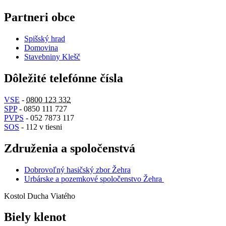
Partneri obce
Spišský hrad
Domovina
Stavebniny Klešč
Dôležité telefónne čísla
VSE
-
0800 123 332
SPP
- 0850 111 727
PVPS
- 052 7873 117
SOS
- 112 v tiesni
Združenia a spoločenstvá
Dobrovoľný hasičský zbor Žehra
Urbárske a pozemkové spoločenstvo Žehra
Kostol Ducha Viatého
Biely klenot