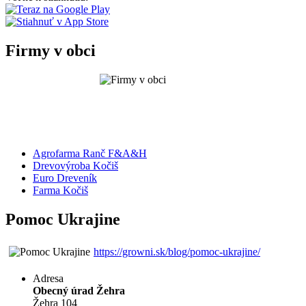
Firmy v obci
Agrofarma Ranč F&A&H
Drevovýroba Kočiš
Euro Dreveník
Farma Kočiš
Pomoc Ukrajine
https://growni.sk/blog/pomoc-ukrajine/
Adresa
Obecný úrad Žehra
Žehra 104