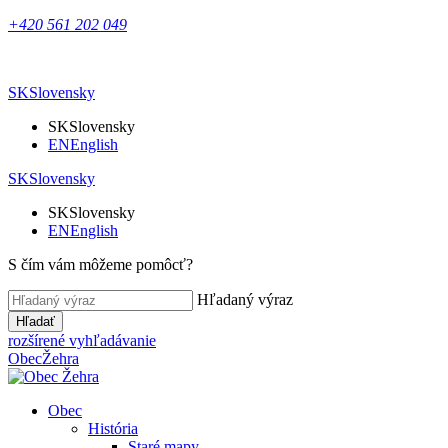
+420 561 202 049
SK
Slovensky
SK
Slovensky
EN
English
SK
Slovensky
SK
Slovensky
EN
English
S čím vám môžeme pomôcť?
Hľadaný výraz
Hľadať
rozšírené vyhľadávanie
Obec
Žehra
Obec
História
Staré mapy