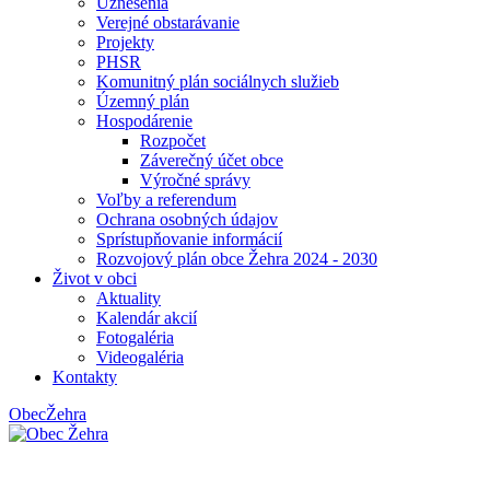
Uznesenia
Verejné obstarávanie
Projekty
PHSR
Komunitný plán sociálnych služieb
Územný plán
Hospodárenie
Rozpočet
Záverečný účet obce
Výročné správy
Voľby a referendum
Ochrana osobných údajov
Sprístupňovanie informácií
Rozvojový plán obce Žehra 2024 - 2030
Život v obci
Aktuality
Kalendár akcií
Fotogaléria
Videogaléria
Kontakty
Obec
Žehra