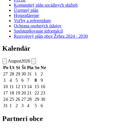
Komunitný plán sociálnych služieb
Územný plán
Hospodárenie
Voľby a referendum
Ochrana osobných údajov
Sprístupňovanie informácií
Rozvojový plán obce Žehra 2024 - 2030
Kalendár
August
2026
Po
Ut
St
Št
Pia
So
Ne
27
28
29
30
31
1
2
3
4
5
6
7
8
9
10
11
12
13
14
15
16
17
18
19
20
21
22
23
24
25
26
27
28
29
30
31
1
2
3
4
5
6
Partneri obce