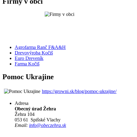
Firmy v obci
Agrofarma Ranč F&A&H
Drevovýroba Kočiš
Euro Dreveník
Farma Kočiš
Pomoc Ukrajine
https://growni.sk/blog/pomoc-ukrajine/
Adresa
Obecný úrad Žehra
Žehra 104
053 61 Spišské Vlachy
Email:
info@obeczehra.sk