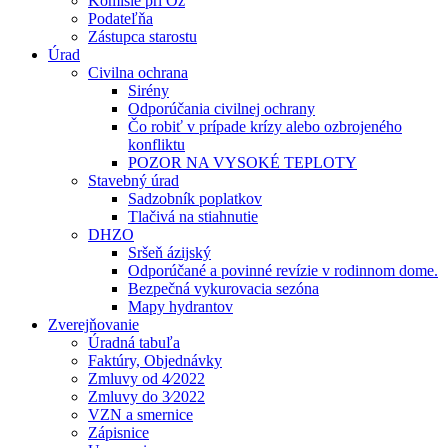
Komisie pri Oz
Podateľňa
Zástupca starostu
Úrad
Civilna ochrana
Sirény
Odporúčania civilnej ochrany
Čo robiť v prípade krízy alebo ozbrojeného
konfliktu
POZOR NA VYSOKÉ TEPLOTY
Stavebný úrad
Sadzobník poplatkov
Tlačivá na stiahnutie
DHZO
Sršeň ázijský
Odporúčané a povinné revízie v rodinnom dome.
Bezpečná vykurovacia sezóna
Mapy hydrantov
Zverejňovanie
Úradná tabuľa
Faktúry, Objednávky
Zmluvy od 4⁄2022
Zmluvy do 3⁄2022
VZN a smernice
Zápisnice