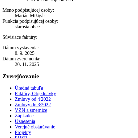
Meno podpisujúcej osoby:
Marián Mižigár
Funkcia podpisujúcej osoby:
starosta obce
Súvisiace faktúry:
Dátum vystavenia:
8. 9. 2025
Dátum zverejnenia:
20. 11. 2025
Zverejňovanie
Úradná tabuľa
Faktúry, Objednávky
Zmluvy od 4⁄2022
Zmluvy do 3⁄2022
VZN a smernice
Zápisnice
Uznesenia
Verejné obstarávanie
Projekty
PHSR