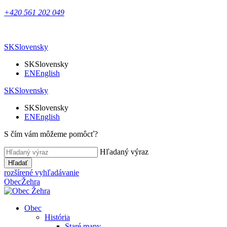
+420 561 202 049
SK
Slovensky
SK
Slovensky
EN
English
SK
Slovensky
SK
Slovensky
EN
English
S čím vám môžeme pomôcť?
Hľadaný výraz
Hľadať
rozšírené vyhľadávanie
Obec
Žehra
Obec
História
Staré mapy