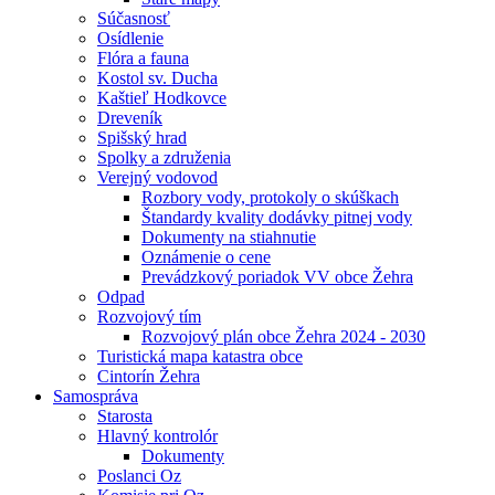
Súčasnosť
Osídlenie
Flóra a fauna
Kostol sv. Ducha
Kaštieľ Hodkovce
Dreveník
Spišský hrad
Spolky a združenia
Verejný vodovod
Rozbory vody, protokoly o skúškach
Štandardy kvality dodávky pitnej vody
Dokumenty na stiahnutie
Oznámenie o cene
Prevádzkový poriadok VV obce Žehra
Odpad
Rozvojový tím
Rozvojový plán obce Žehra 2024 - 2030
Turistická mapa katastra obce
Cintorín Žehra
Samospráva
Starosta
Hlavný kontrolór
Dokumenty
Poslanci Oz