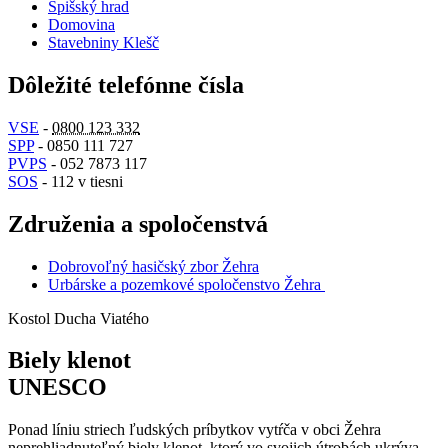
Spišský hrad
Domovina
Stavebniny Klešč
Dôležité telefónne čísla
VSE
-
0800 123 332
SPP
- 0850 111 727
PVPS
- 052 7873 117
SOS
- 112 v tiesni
Združenia a spoločenstvá
Dobrovoľný hasičský zbor Žehra
Urbárske a pozemkové spoločenstvo Žehra
Kostol Ducha Viatého
Biely klenot
UNESCO
Ponad líniu striech ľudských príbytkov vytŕča v obci Žehra
neprehliadnuteľný biely klenot, ktorý vo svojich útrobách ukrýva