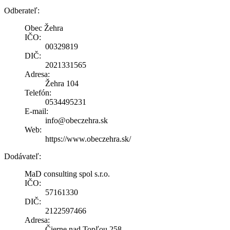
Odberateľ:
Obec Žehra
IČO:
00329819
DIČ:
2021331565
Adresa:
Žehra 104
Telefón:
0534495231
E-mail:
info@obeczehra.sk
Web:
https://www.obeczehra.sk/
Dodávateľ:
MaD consulting spol s.r.o.
IČO:
57161330
DIČ:
2122597466
Adresa:
Čierne nad Topľou 258