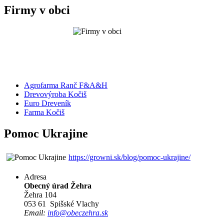
Firmy v obci
Agrofarma Ranč F&A&H
Drevovýroba Kočiš
Euro Dreveník
Farma Kočiš
Pomoc Ukrajine
https://growni.sk/blog/pomoc-ukrajine/
Adresa
Obecný úrad Žehra
Žehra 104
053 61 Spišské Vlachy
Email:
info@obeczehra.sk