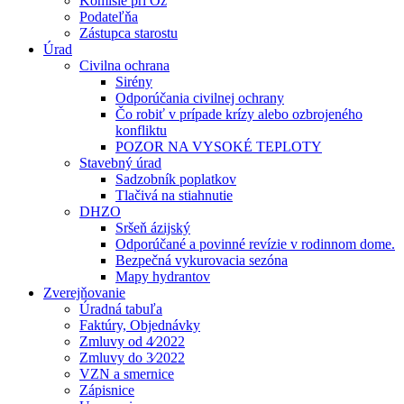
Komisie pri Oz
Podateľňa
Zástupca starostu
Úrad
Civilna ochrana
Sirény
Odporúčania civilnej ochrany
Čo robiť v prípade krízy alebo ozbrojeného
konfliktu
POZOR NA VYSOKÉ TEPLOTY
Stavebný úrad
Sadzobník poplatkov
Tlačivá na stiahnutie
DHZO
Sršeň ázijský
Odporúčané a povinné revízie v rodinnom dome.
Bezpečná vykurovacia sezóna
Mapy hydrantov
Zverejňovanie
Úradná tabuľa
Faktúry, Objednávky
Zmluvy od 4⁄2022
Zmluvy do 3⁄2022
VZN a smernice
Zápisnice