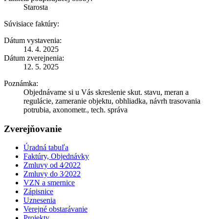
Starosta
Súvisiace faktúry:
Dátum vystavenia:
14. 4. 2025
Dátum zverejnenia:
12. 5. 2025
Poznámka:
Objednávame si u Vás skreslenie skut. stavu, meran a
regulácie, zameranie objektu, obhliadka, návrh trasovania
potrubia, axonometr., tech. správa
Zverejňovanie
Úradná tabuľa
Faktúry, Objednávky
Zmluvy od 4⁄2022
Zmluvy do 3⁄2022
VZN a smernice
Zápisnice
Uznesenia
Verejné obstarávanie
Projekty