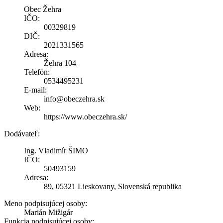
Obec Žehra
IČO:
00329819
DIČ:
2021331565
Adresa:
Žehra 104
Telefón:
0534495231
E-mail:
info@obeczehra.sk
Web:
https://www.obeczehra.sk/
Dodávateľ:
Ing. Vladimír ŠIMO
IČO:
50493159
Adresa:
89, 05321 Lieskovany, Slovenská republika
Meno podpisujúcej osoby:
Marián Mižigár
Funkcia podpisujúcej osoby: