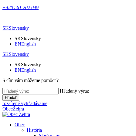
+420 561 202 049
SK
Slovensky
SK
Slovensky
EN
English
SK
Slovensky
SK
Slovensky
EN
English
S čím vám môžeme pomôcť?
Hľadaný výraz
Hľadať
rozšírené vyhľadávanie
Obec
Žehra
Obec
História
Staré mapy