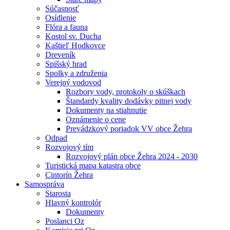
Súčasnosť
Osídlenie
Flóra a fauna
Kostol sv. Ducha
Kaštieľ Hodkovce
Dreveník
Spišský hrad
Spolky a združenia
Verejný vodovod
Rozbory vody, protokoly o skúškach
Štandardy kvality dodávky pitnej vody
Dokumenty na stiahnutie
Oznámenie o cene
Prevádzkový poriadok VV obce Žehra
Odpad
Rozvojový tím
Rozvojový plán obce Žehra 2024 - 2030
Turistická mapa katastra obce
Cintorín Žehra
Samospráva
Starosta
Hlavný kontrolór
Dokumenty
Poslanci Oz