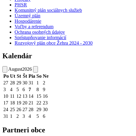
PHSR
Komunitný plán sociálnych služieb
Územný plán
Hospodárenie
Voľby a referendum
Ochrana osobných údajov
Sprístupňovanie informácií
Rozvojový plán obce Žehra 2024 - 2030
Kalendár
August
2026
Po
Ut
St
Št
Pia
So
Ne
27
28
29
30
31
1
2
3
4
5
6
7
8
9
10
11
12
13
14
15
16
17
18
19
20
21
22
23
24
25
26
27
28
29
30
31
1
2
3
4
5
6
Partneri obce