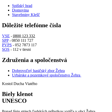
Spišský hrad
Domovina
Stavebniny Klešč
Dôležité telefónne čísla
VSE
-
0800 123 332
SPP
- 0850 111 727
PVPS
- 052 7873 117
SOS
- 112 v tiesni
Združenia a spoločenstvá
Dobrovoľný hasičský zbor Žehra
Urbárske a pozemkové spoločenstvo Žehra
Kostol Ducha Viatého
Biely klenot
UNESCO
Ponad líniu striech ľudských príbytkov vytŕča v obci Žehra