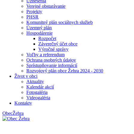
Uznesenia
Verejné obstarávanie
Projekty
PHSR
Komunitný plán sociálnych služieb
Územný plán
Hospodárenie
Rozpočet
Záverečný účet obce
Výročné správy
Voľby a referendum
Ochrana osobných údajov
Sprístupňovanie informácií
Rozvojový plán obce Žehra 2024 - 2030
Život v obci
Aktuality
Kalendár akcií
Fotogaléria
Videogaléria
Kontakty
Obec
Žehra