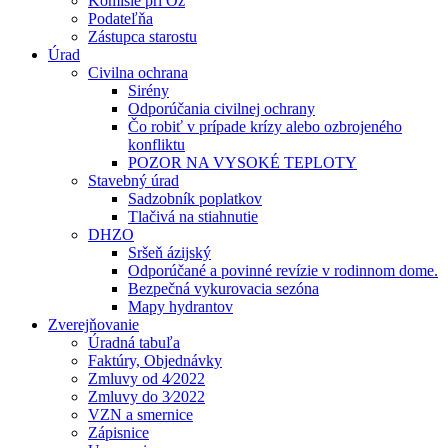
Komisie pri Oz
Podateľňa
Zástupca starostu
Úrad
Civilna ochrana
Sirény
Odporúčania civilnej ochrany
Čo robiť v prípade krízy alebo ozbrojeného
konfliktu
POZOR NA VYSOKÉ TEPLOTY
Stavebný úrad
Sadzobník poplatkov
Tlačivá na stiahnutie
DHZO
Sršeň ázijský
Odporúčané a povinné revízie v rodinnom dome.
Bezpečná vykurovacia sezóna
Mapy hydrantov
Zverejňovanie
Úradná tabuľa
Faktúry, Objednávky
Zmluvy od 4⁄2022
Zmluvy do 3⁄2022
VZN a smernice
Zápisnice