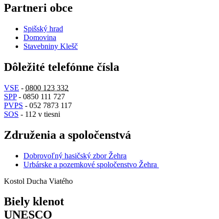
Partneri obce
Spišský hrad
Domovina
Stavebniny Klešč
Dôležité telefónne čísla
VSE
-
0800 123 332
SPP
- 0850 111 727
PVPS
- 052 7873 117
SOS
- 112 v tiesni
Združenia a spoločenstvá
Dobrovoľný hasičský zbor Žehra
Urbárske a pozemkové spoločenstvo Žehra
Kostol Ducha Viatého
Biely klenot
UNESCO