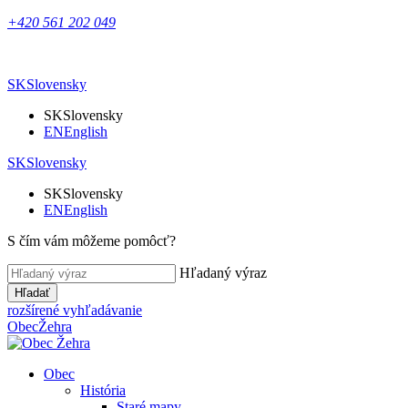
+420 561 202 049
SK
Slovensky
SK
Slovensky
EN
English
SK
Slovensky
SK
Slovensky
EN
English
S čím vám môžeme pomôcť?
Hľadaný výraz
Hľadať
rozšírené vyhľadávanie
Obec
Žehra
Obec
História
Staré mapy