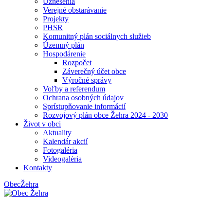
Uznesenia
Verejné obstarávanie
Projekty
PHSR
Komunitný plán sociálnych služieb
Územný plán
Hospodárenie
Rozpočet
Záverečný účet obce
Výročné správy
Voľby a referendum
Ochrana osobných údajov
Sprístupňovanie informácií
Rozvojový plán obce Žehra 2024 - 2030
Život v obci
Aktuality
Kalendár akcií
Fotogaléria
Videogaléria
Kontakty
Obec
Žehra