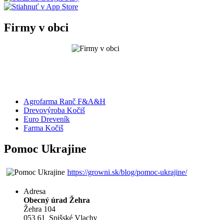
Firmy v obci
Agrofarma Ranč F&A&H
Drevovýroba Kočiš
Euro Dreveník
Farma Kočiš
Pomoc Ukrajine
https://growni.sk/blog/pomoc-ukrajine/
Adresa
Obecný úrad Žehra
Žehra 104
053 61 Spišské Vlachy