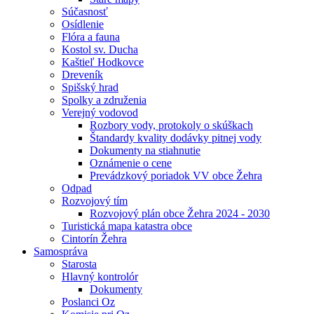
Súčasnosť
Osídlenie
Flóra a fauna
Kostol sv. Ducha
Kaštieľ Hodkovce
Dreveník
Spišský hrad
Spolky a združenia
Verejný vodovod
Rozbory vody, protokoly o skúškach
Štandardy kvality dodávky pitnej vody
Dokumenty na stiahnutie
Oznámenie o cene
Prevádzkový poriadok VV obce Žehra
Odpad
Rozvojový tím
Rozvojový plán obce Žehra 2024 - 2030
Turistická mapa katastra obce
Cintorín Žehra
Samospráva
Starosta
Hlavný kontrolór
Dokumenty
Poslanci Oz