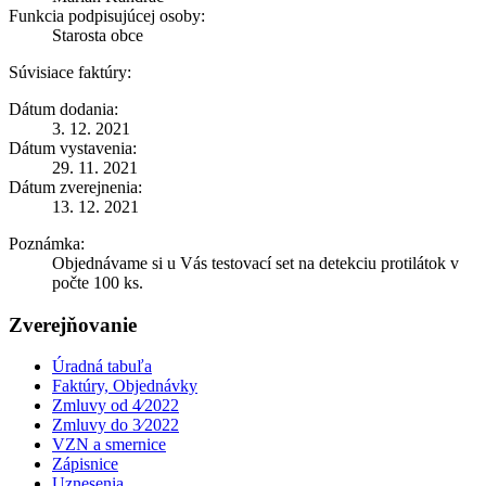
Funkcia podpisujúcej osoby:
Starosta obce
Súvisiace faktúry:
Dátum dodania:
3. 12. 2021
Dátum vystavenia:
29. 11. 2021
Dátum zverejnenia:
13. 12. 2021
Poznámka:
Objednávame si u Vás testovací set na detekciu protilátok v
počte 100 ks.
Zverejňovanie
Úradná tabuľa
Faktúry, Objednávky
Zmluvy od 4⁄2022
Zmluvy do 3⁄2022
VZN a smernice
Zápisnice
Uznesenia