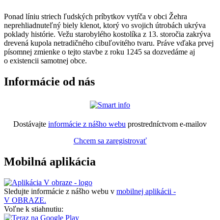
Ponad líniu striech ľudských príbytkov vytŕča v obci Žehra
neprehliadnuteľný biely klenot, ktorý vo svojich útrobách ukrýva
poklady histórie. Vežu starobylého kostolíka z 13. storočia zakrýva
drevená kupola netradičného cibuľovitého tvaru. Práve vďaka prvej
písomnej zmienke o tejto stavbe z roku 1245 sa dozvedáme aj
o existencii samotnej obce.
Informácie od nás
Dostávajte
informácie z nášho webu
prostredníctvom e-mailov
Chcem sa zaregistrovať
Mobilná aplikácia
Sledujte informácie z nášho webu v
mobilnej aplikácii -
V OBRAZE.
Voľne k stiahnutiu: