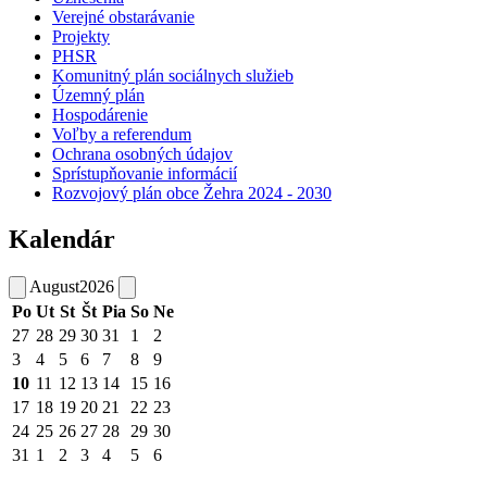
Verejné obstarávanie
Projekty
PHSR
Komunitný plán sociálnych služieb
Územný plán
Hospodárenie
Voľby a referendum
Ochrana osobných údajov
Sprístupňovanie informácií
Rozvojový plán obce Žehra 2024 - 2030
Kalendár
August
2026
Po
Ut
St
Št
Pia
So
Ne
27
28
29
30
31
1
2
3
4
5
6
7
8
9
10
11
12
13
14
15
16
17
18
19
20
21
22
23
24
25
26
27
28
29
30
31
1
2
3
4
5
6