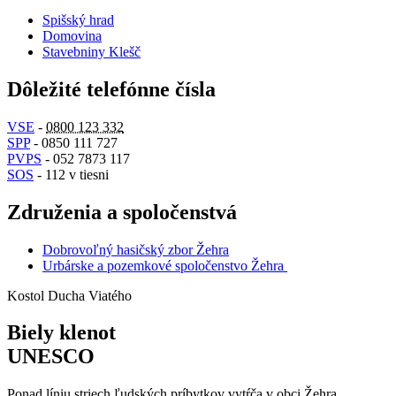
Spišský hrad
Domovina
Stavebniny Klešč
Dôležité telefónne čísla
VSE
-
0800 123 332
SPP
- 0850 111 727
PVPS
- 052 7873 117
SOS
- 112 v tiesni
Združenia a spoločenstvá
Dobrovoľný hasičský zbor Žehra
Urbárske a pozemkové spoločenstvo Žehra
Kostol Ducha Viatého
Biely klenot
UNESCO
Ponad líniu striech ľudských príbytkov vytŕča v obci Žehra