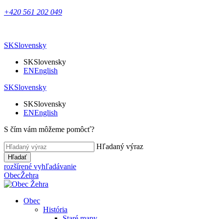
+420 561 202 049
SK
Slovensky
SK
Slovensky
EN
English
SK
Slovensky
SK
Slovensky
EN
English
S čím vám môžeme pomôcť?
Hľadaný výraz
Hľadať
rozšírené vyhľadávanie
Obec
Žehra
Obec
História
Staré mapy