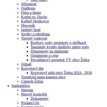
Súčasnosť
Osídlenie
Flóra a fauna
Kostol sv. Ducha
Kaštieľ Hodkovce
Dreveník
Spišský hrad
Spolky a združenia
Verejný vodovod
Rozbory vody, protokoly o skúškach
Štandardy kvality dodávky pitnej vody
Dokumenty na stiahnutie
Oznámenie o cene
Prevádzkový poriadok VV obce Žehra
Odpad
Rozvojový tím
Rozvojový plán obce Žehra 2024 - 2030
Turistická mapa katastra obce
Cintorín Žehra
Samospráva
Starosta
Hlavný kontrolór
Dokumenty
Poslanci Oz