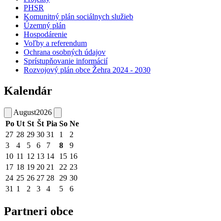
PHSR
Komunitný plán sociálnych služieb
Územný plán
Hospodárenie
Voľby a referendum
Ochrana osobných údajov
Sprístupňovanie informácií
Rozvojový plán obce Žehra 2024 - 2030
Kalendár
August
2026
Po
Ut
St
Št
Pia
So
Ne
27
28
29
30
31
1
2
3
4
5
6
7
8
9
10
11
12
13
14
15
16
17
18
19
20
21
22
23
24
25
26
27
28
29
30
31
1
2
3
4
5
6
Partneri obce