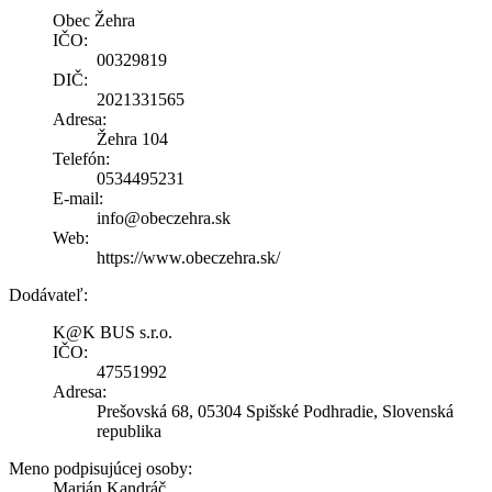
Obec Žehra
IČO:
00329819
DIČ:
2021331565
Adresa:
Žehra 104
Telefón:
0534495231
E-mail:
info@obeczehra.sk
Web:
https://www.obeczehra.sk/
Dodávateľ:
K@K BUS s.r.o.
IČO:
47551992
Adresa:
Prešovská 68, 05304 Spišské Podhradie, Slovenská
republika
Meno podpisujúcej osoby:
Marián Kandráč