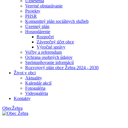
Uznesenia
Verejné obstarávanie
Projekty
PHSR
Komunitný plán sociálnych služieb
Územný plán
Hospodárenie
Rozpočet
Záverečný účet obce
Výročné správy
Voľby a referendum
Ochrana osobných údajov
Sprístupňovanie informácií
Rozvojový plán obce Žehra 2024 - 2030
Život v obci
Aktuality
Kalendár akcií
Fotogaléria
Videogaléria
Kontakty
Obec
Žehra