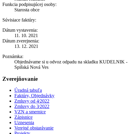
Funkcia podpisujúcej osoby:
Starosta obce
Súvisiace faktúry:
Dátum vystavenia:
11. 10. 2021
Dátum zverejnenia:
13. 12. 2021
Poznámka:
Objednávame si u odvoz odpadu na skladku KUDELNIK -
Spišská Nová Ves
Zverejňovanie
Úradná tabuľa
Faktúry, Objednávky
Zmluvy od 4⁄2022
Zmluvy do 3⁄2022
VZN a smernice
Zápisnice
Uznesenia
Verejné obstarávanie
Projekty