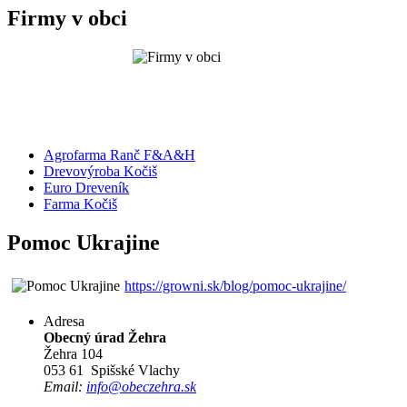
Firmy v obci
Agrofarma Ranč F&A&H
Drevovýroba Kočiš
Euro Dreveník
Farma Kočiš
Pomoc Ukrajine
https://growni.sk/blog/pomoc-ukrajine/
Adresa
Obecný úrad Žehra
Žehra 104
053 61 Spišské Vlachy
Email:
info@obeczehra.sk