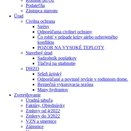
Komisie pri Oz
Podateľňa
Zástupca starostu
Úrad
Civilna ochrana
Sirény
Odporúčania civilnej ochrany
Čo robiť v prípade krízy alebo ozbrojeného
konfliktu
POZOR NA VYSOKÉ TEPLOTY
Stavebný úrad
Sadzobník poplatkov
Tlačivá na stiahnutie
DHZO
Sršeň ázijský
Odporúčané a povinné revízie v rodinnom dome.
Bezpečná vykurovacia sezóna
Mapy hydrantov
Zverejňovanie
Úradná tabuľa
Faktúry, Objednávky
Zmluvy od 4⁄2022
Zmluvy do 3⁄2022
VZN a smernice
Zápisnice