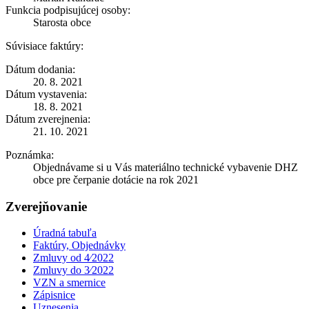
Funkcia podpisujúcej osoby:
Starosta obce
Súvisiace faktúry:
Dátum dodania:
20. 8. 2021
Dátum vystavenia:
18. 8. 2021
Dátum zverejnenia:
21. 10. 2021
Poznámka:
Objednávame si u Vás materiálno technické vybavenie DHZ
obce pre čerpanie dotácie na rok 2021
Zverejňovanie
Úradná tabuľa
Faktúry, Objednávky
Zmluvy od 4⁄2022
Zmluvy do 3⁄2022
VZN a smernice
Zápisnice
Uznesenia