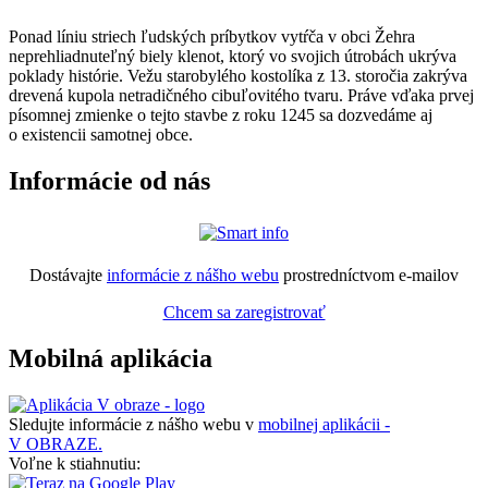
Ponad líniu striech ľudských príbytkov vytŕča v obci Žehra
neprehliadnuteľný biely klenot, ktorý vo svojich útrobách ukrýva
poklady histórie. Vežu starobylého kostolíka z 13. storočia zakrýva
drevená kupola netradičného cibuľovitého tvaru. Práve vďaka prvej
písomnej zmienke o tejto stavbe z roku 1245 sa dozvedáme aj
o existencii samotnej obce.
Informácie od nás
Dostávajte
informácie z nášho webu
prostredníctvom e-mailov
Chcem sa zaregistrovať
Mobilná aplikácia
Sledujte informácie z nášho webu v
mobilnej aplikácii -
V OBRAZE.
Voľne k stiahnutiu: