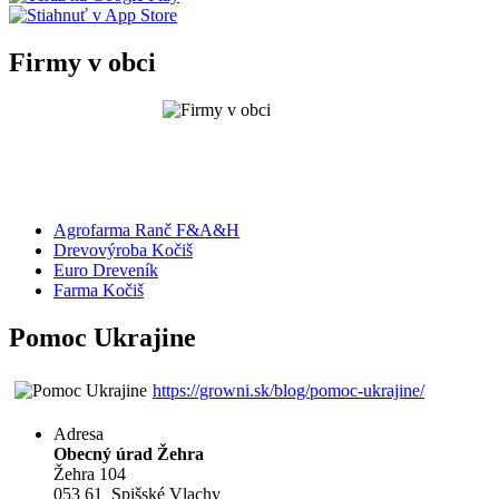
Firmy v obci
Agrofarma Ranč F&A&H
Drevovýroba Kočiš
Euro Dreveník
Farma Kočiš
Pomoc Ukrajine
https://growni.sk/blog/pomoc-ukrajine/
Adresa
Obecný úrad Žehra
Žehra 104
053 61 Spišské Vlachy