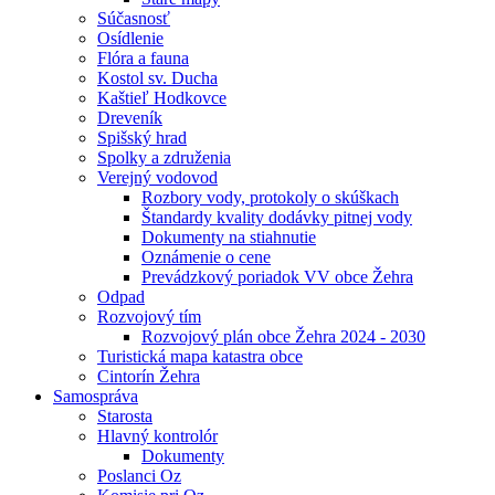
Súčasnosť
Osídlenie
Flóra a fauna
Kostol sv. Ducha
Kaštieľ Hodkovce
Dreveník
Spišský hrad
Spolky a združenia
Verejný vodovod
Rozbory vody, protokoly o skúškach
Štandardy kvality dodávky pitnej vody
Dokumenty na stiahnutie
Oznámenie o cene
Prevádzkový poriadok VV obce Žehra
Odpad
Rozvojový tím
Rozvojový plán obce Žehra 2024 - 2030
Turistická mapa katastra obce
Cintorín Žehra
Samospráva
Starosta
Hlavný kontrolór
Dokumenty
Poslanci Oz