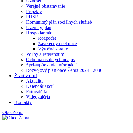
Uznesenia
Verejné obstarávanie
Projekty
PHSR
Komunitný plán sociálnych služieb
Územný plán
Hospodárenie
Rozpočet
Záverečný účet obce
Výročné správy
Voľby a referendum
Ochrana osobných údajov
Sprístupňovanie informácií
Rozvojový plán obce Žehra 2024 - 2030
Život v obci
Aktuality
Kalendár akcií
Fotogaléria
Videogaléria
Kontakty
Obec
Žehra