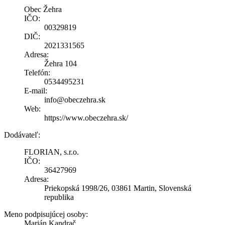
Obec Žehra
IČO:
00329819
DIČ:
2021331565
Adresa:
Žehra 104
Telefón:
0534495231
E-mail:
info@obeczehra.sk
Web:
https://www.obeczehra.sk/
Dodávateľ:
FLORIAN, s.r.o.
IČO:
36427969
Adresa:
Priekopská 1998/26, 03861 Martin, Slovenská
republika
Meno podpisujúcej osoby:
Marián Kandrač