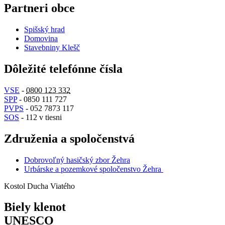
Partneri obce
Spišský hrad
Domovina
Stavebniny Klešč
Dôležité telefónne čísla
VSE
-
0800 123 332
SPP
- 0850 111 727
PVPS
- 052 7873 117
SOS
- 112 v tiesni
Združenia a spoločenstvá
Dobrovoľný hasičský zbor Žehra
Urbárske a pozemkové spoločenstvo Žehra
Kostol Ducha Viatého
Biely klenot
UNESCO