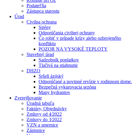
Komisie pri Oz
Podateľňa
Zástupca starostu
Úrad
Civilna ochrana
Sirény
Odporúčania civilnej ochrany
Čo robiť v prípade krízy alebo ozbrojeného
konfliktu
POZOR NA VYSOKÉ TEPLOTY
Stavebný úrad
Sadzobník poplatkov
Tlačivá na stiahnutie
DHZO
Sršeň ázijský
Odporúčané a povinné revízie v rodinnom dome.
Bezpečná vykurovacia sezóna
Mapy hydrantov
Zverejňovanie
Úradná tabuľa
Faktúry, Objednávky
Zmluvy od 4⁄2022
Zmluvy do 3⁄2022
VZN a smernice
Zápisnice