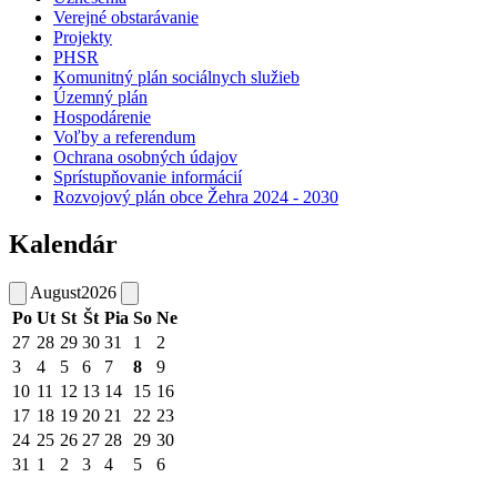
Verejné obstarávanie
Projekty
PHSR
Komunitný plán sociálnych služieb
Územný plán
Hospodárenie
Voľby a referendum
Ochrana osobných údajov
Sprístupňovanie informácií
Rozvojový plán obce Žehra 2024 - 2030
Kalendár
August
2026
Po
Ut
St
Št
Pia
So
Ne
27
28
29
30
31
1
2
3
4
5
6
7
8
9
10
11
12
13
14
15
16
17
18
19
20
21
22
23
24
25
26
27
28
29
30
31
1
2
3
4
5
6