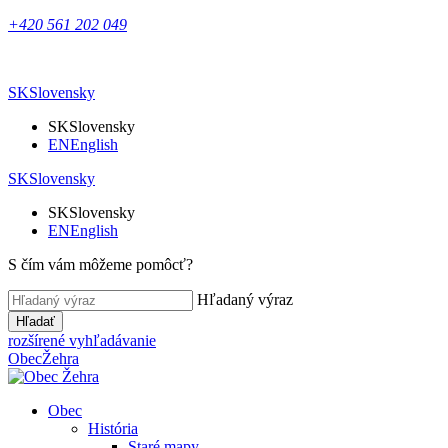
+420 561 202 049
SK
Slovensky
SK
Slovensky
EN
English
SK
Slovensky
SK
Slovensky
EN
English
S čím vám môžeme pomôcť?
Hľadaný výraz
Hľadať
rozšírené vyhľadávanie
Obec
Žehra
Obec
História
Staré mapy