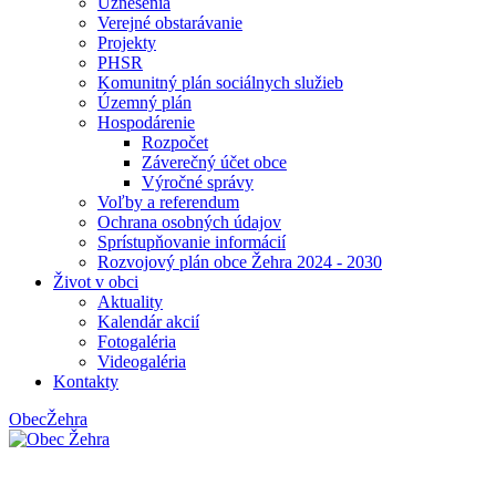
Uznesenia
Verejné obstarávanie
Projekty
PHSR
Komunitný plán sociálnych služieb
Územný plán
Hospodárenie
Rozpočet
Záverečný účet obce
Výročné správy
Voľby a referendum
Ochrana osobných údajov
Sprístupňovanie informácií
Rozvojový plán obce Žehra 2024 - 2030
Život v obci
Aktuality
Kalendár akcií
Fotogaléria
Videogaléria
Kontakty
Obec
Žehra