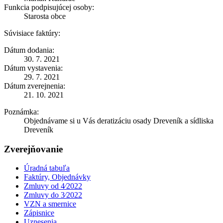
Funkcia podpisujúcej osoby:
Starosta obce
Súvisiace faktúry:
Dátum dodania:
30. 7. 2021
Dátum vystavenia:
29. 7. 2021
Dátum zverejnenia:
21. 10. 2021
Poznámka:
Objednávame si u Vás deratizáciu osady Dreveník a sídliska
Dreveník
Zverejňovanie
Úradná tabuľa
Faktúry, Objednávky
Zmluvy od 4⁄2022
Zmluvy do 3⁄2022
VZN a smernice
Zápisnice
Uznesenia