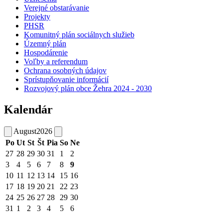
Verejné obstarávanie
Projekty
PHSR
Komunitný plán sociálnych služieb
Územný plán
Hospodárenie
Voľby a referendum
Ochrana osobných údajov
Sprístupňovanie informácií
Rozvojový plán obce Žehra 2024 - 2030
Kalendár
August
2026
Po
Ut
St
Št
Pia
So
Ne
27
28
29
30
31
1
2
3
4
5
6
7
8
9
10
11
12
13
14
15
16
17
18
19
20
21
22
23
24
25
26
27
28
29
30
31
1
2
3
4
5
6