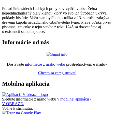
Ponad líniu striech ľudských príbytkov vytŕča v obci Žehra
neprehliadnuteľný biely klenot, ktorý vo svojich útrobách ukrýva
poklady histórie. Vežu starobylého kostolíka z 13. storočia zakrýva
drevená kupola netradičného cibuľovitého tvaru. Práve vďaka prvej
písomnej zmienke o tejto stavbe z roku 1245 sa dozvedáme aj
o existencii samotnej obce.
Informácie od nás
Dostávajte
informácie z nášho webu
prostredníctvom e-mailov
Chcem sa zaregistrovať
Mobilná aplikácia
Sledujte informácie z nášho webu v
mobilnej aplikácii -
V OBRAZE.
Voľne k stiahnutiu: