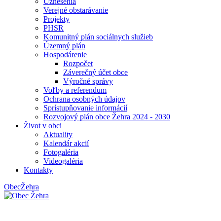
Uznesenia
Verejné obstarávanie
Projekty
PHSR
Komunitný plán sociálnych služieb
Územný plán
Hospodárenie
Rozpočet
Záverečný účet obce
Výročné správy
Voľby a referendum
Ochrana osobných údajov
Sprístupňovanie informácií
Rozvojový plán obce Žehra 2024 - 2030
Život v obci
Aktuality
Kalendár akcií
Fotogaléria
Videogaléria
Kontakty
Obec
Žehra