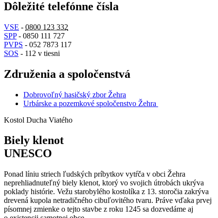
Dôležité telefónne čísla
VSE
-
0800 123 332
SPP
- 0850 111 727
PVPS
- 052 7873 117
SOS
- 112 v tiesni
Združenia a spoločenstvá
Dobrovoľný hasičský zbor Žehra
Urbárske a pozemkové spoločenstvo Žehra
Kostol Ducha Viatého
Biely klenot
UNESCO
Ponad líniu striech ľudských príbytkov vytŕča v obci Žehra
neprehliadnuteľný biely klenot, ktorý vo svojich útrobách ukrýva
poklady histórie. Vežu starobylého kostolíka z 13. storočia zakrýva
drevená kupola netradičného cibuľovitého tvaru. Práve vďaka prvej
písomnej zmienke o tejto stavbe z roku 1245 sa dozvedáme aj
o existencii samotnej obce.