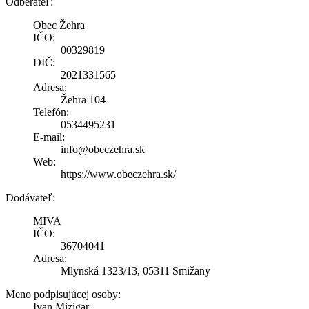
Odberateľ:
Obec Žehra
IČO:
00329819
DIČ:
2021331565
Adresa:
Žehra 104
Telefón:
0534495231
E-mail:
info@obeczehra.sk
Web:
https://www.obeczehra.sk/
Dodávateľ:
MIVA
IČO:
36704041
Adresa:
Mlynská 1323/13, 05311 Smižany
Meno podpisujúcej osoby:
Ivan Mizigar