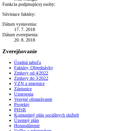
Funkcia podpisujúcej osoby:
Súvisiace faktúry:
Dátum vystavenia:
17. 7. 2018
Dátum zverejnenia:
20. 8. 2018
Zverejňovanie
Úradná tabuľa
Faktúry, Objednávky
Zmluvy od 4⁄2022
Zmluvy do 3⁄2022
VZN a smernice
Zápisnice
Uznesenia
Verejné obstarávanie
Projekty
PHSR
Komunitný plán sociálnych služieb
Územný plán
Hospodárenie
Voľby a referendum