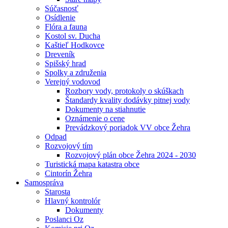
Súčasnosť
Osídlenie
Flóra a fauna
Kostol sv. Ducha
Kaštieľ Hodkovce
Dreveník
Spišský hrad
Spolky a združenia
Verejný vodovod
Rozbory vody, protokoly o skúškach
Štandardy kvality dodávky pitnej vody
Dokumenty na stiahnutie
Oznámenie o cene
Prevádzkový poriadok VV obce Žehra
Odpad
Rozvojový tím
Rozvojový plán obce Žehra 2024 - 2030
Turistická mapa katastra obce
Cintorín Žehra
Samospráva
Starosta
Hlavný kontrolór
Dokumenty
Poslanci Oz