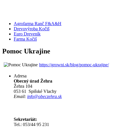
Agrofarma Ranč F&A&H
Drevovýroba Kočiš
Euro Dreveník
Farma Kočiš
Pomoc Ukrajine
https://growni.sk/blog/pomoc-ukrajine/
Adresa
Obecný úrad Žehra
Žehra 104
053 61 Spišské Vlachy
Email:
info@obeczehra.sk
Sekretariát:
Tel.: 053/44 95 231