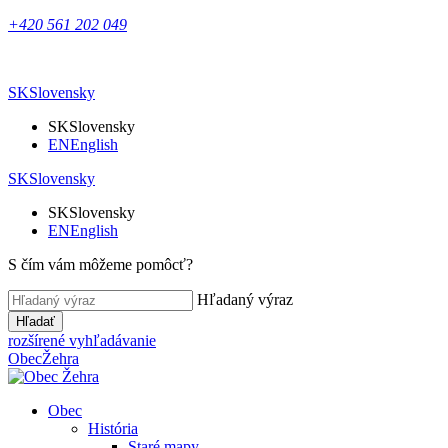
+420 561 202 049
SK
Slovensky
SK
Slovensky
EN
English
SK
Slovensky
SK
Slovensky
EN
English
S čím vám môžeme pomôcť?
Hľadaný výraz
Hľadať
rozšírené vyhľadávanie
Obec
Žehra
Obec
História
Staré mapy