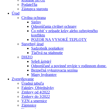
Komisie pri Oz
Podateľňa
Zástupca starostu
Úrad
Civilna ochrana
Sirény
Odporúčania civilnej ochrany
Čo robiť v prípade krízy alebo ozbrojeného
konfliktu
POZOR NA VYSOKÉ TEPLOTY
Stavebný úrad
Sadzobník poplatkov
Tlačivá na stiahnutie
DHZO
Sršeň ázijský
Odporúčané a povinné revízie v rodinnom dome.
Bezpečná vykurovacia sezóna
Mapy hydrantov
Zverejňovanie
Úradná tabuľa
Faktúry, Objednávky
Zmluvy od 4⁄2022
Zmluvy do 3⁄2022
VZN a smernice
Zápisnice