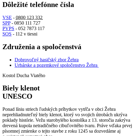
Dôležité telefónne čísla
VSE
-
0800 123 332
SPP
- 0850 111 727
PVPS
- 052 7873 117
SOS
- 112 v tiesni
Združenia a spoločenstvá
Dobrovoľný hasičský zbor Žehra
Urbárske a pozemkové spoločenstvo Žehra
Kostol Ducha Viatého
Biely klenot
UNESCO
Ponad líniu striech ľudských príbytkov vytŕča v obci Žehra
neprehliadnuteľný biely klenot, ktorý vo svojich útrobách ukrýva
poklady histórie. Vežu starobylého kostolíka z 13. storočia zakrýva
drevená kupola netradičného cibuľovitého tvaru. Práve vďaka prvej
písomnej zmienke o tejto stavbe z roku 1245 sa dozvedáme aj