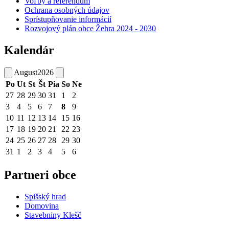
Voľby a referendum
Ochrana osobných údajov
Sprístupňovanie informácií
Rozvojový plán obce Žehra 2024 - 2030
Kalendár
August
2026
Po
Ut
St
Št
Pia
So
Ne
27
28
29
30
31
1
2
3
4
5
6
7
8
9
10
11
12
13
14
15
16
17
18
19
20
21
22
23
24
25
26
27
28
29
30
31
1
2
3
4
5
6
Partneri obce
Spišský hrad
Domovina
Stavebniny Klešč