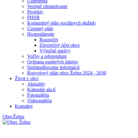
Uznesenia
Verejné obstarávanie
Projekty
PHSR
Komunitný plán sociálnych služieb
Územný plán
Hospodárenie
Rozpočet
Záverečný účet obce
Výročné správy
Voľby a referendum
Ochrana osobných údajov
Sprístupňovanie informácií
Rozvojový plán obce Žehra 2024 - 2030
Život v obci
Aktuality
Kalendár akcií
Fotogaléria
Videogaléria
Kontakty
Obec
Žehra