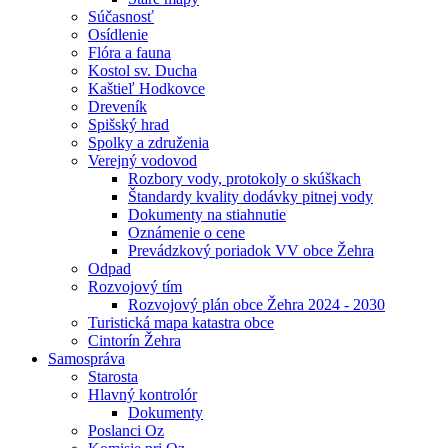
Súčasnosť
Osídlenie
Flóra a fauna
Kostol sv. Ducha
Kaštieľ Hodkovce
Dreveník
Spišský hrad
Spolky a združenia
Verejný vodovod
Rozbory vody, protokoly o skúškach
Štandardy kvality dodávky pitnej vody
Dokumenty na stiahnutie
Oznámenie o cene
Prevádzkový poriadok VV obce Žehra
Odpad
Rozvojový tím
Rozvojový plán obce Žehra 2024 - 2030
Turistická mapa katastra obce
Cintorín Žehra
Samospráva
Starosta
Hlavný kontrolór
Dokumenty
Poslanci Oz