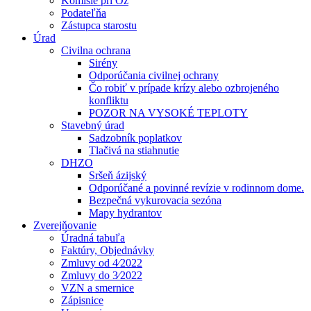
Komisie pri Oz
Podateľňa
Zástupca starostu
Úrad
Civilna ochrana
Sirény
Odporúčania civilnej ochrany
Čo robiť v prípade krízy alebo ozbrojeného
konfliktu
POZOR NA VYSOKÉ TEPLOTY
Stavebný úrad
Sadzobník poplatkov
Tlačivá na stiahnutie
DHZO
Sršeň ázijský
Odporúčané a povinné revízie v rodinnom dome.
Bezpečná vykurovacia sezóna
Mapy hydrantov
Zverejňovanie
Úradná tabuľa
Faktúry, Objednávky
Zmluvy od 4⁄2022
Zmluvy do 3⁄2022
VZN a smernice
Zápisnice