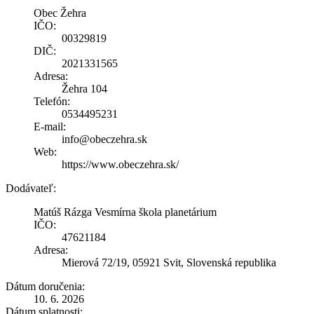
Obec Žehra
IČO:
00329819
DIČ:
2021331565
Adresa:
Žehra 104
Telefón:
0534495231
E-mail:
info@obeczehra.sk
Web:
https://www.obeczehra.sk/
Dodávateľ:
Matúš Rázga Vesmírna škola planetárium
IČO:
47621184
Adresa:
Mierová 72/19, 05921 Svit, Slovenská republika
Dátum doručenia:
10. 6. 2026
Dátum splatnosti: