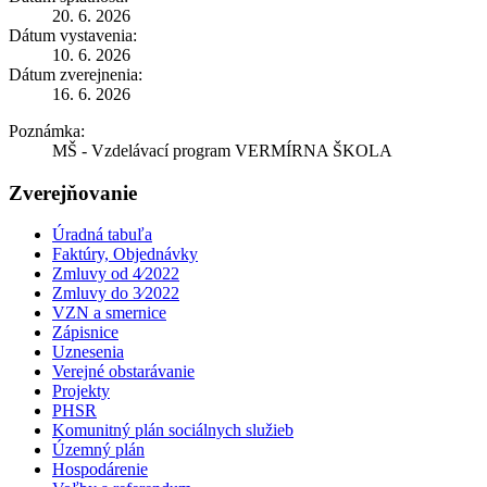
20. 6. 2026
Dátum vystavenia:
10. 6. 2026
Dátum zverejnenia:
16. 6. 2026
Poznámka:
MŠ - Vzdelávací program VERMÍRNA ŠKOLA
Zverejňovanie
Úradná tabuľa
Faktúry, Objednávky
Zmluvy od 4⁄2022
Zmluvy do 3⁄2022
VZN a smernice
Zápisnice
Uznesenia
Verejné obstarávanie
Projekty
PHSR
Komunitný plán sociálnych služieb
Územný plán
Hospodárenie