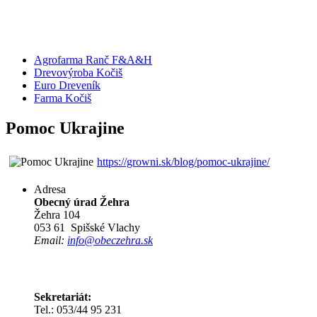
Agrofarma Ranč F&A&H
Drevovýroba Kočiš
Euro Dreveník
Farma Kočiš
Pomoc Ukrajine
https://growni.sk/blog/pomoc-ukrajine/
Adresa
Obecný úrad Žehra
Žehra 104
053 61 Spišské Vlachy
Email:
info@obeczehra.sk
Sekretariát:
Tel.: 053/44 95 231