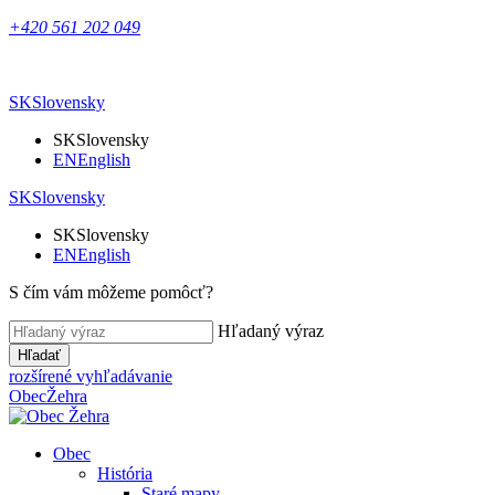
+420 561 202 049
SK
Slovensky
SK
Slovensky
EN
English
SK
Slovensky
SK
Slovensky
EN
English
S čím vám môžeme pomôcť?
Hľadaný výraz
Hľadať
rozšírené vyhľadávanie
Obec
Žehra
Obec
História
Staré mapy