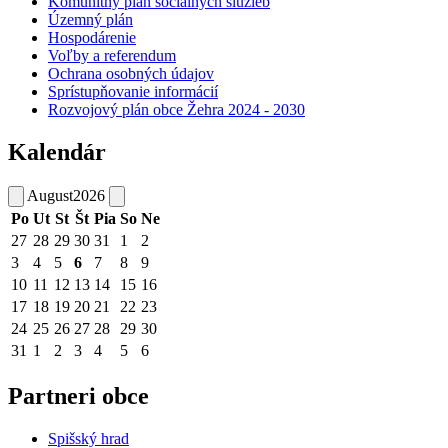
Komunitný plán sociálnych služieb
Územný plán
Hospodárenie
Voľby a referendum
Ochrana osobných údajov
Sprístupňovanie informácií
Rozvojový plán obce Žehra 2024 - 2030
Kalendár
August
2026
Po
Ut
St
Št
Pia
So
Ne
27
28
29
30
31
1
2
3
4
5
6
7
8
9
10
11
12
13
14
15
16
17
18
19
20
21
22
23
24
25
26
27
28
29
30
31
1
2
3
4
5
6
Partneri obce
Spišský hrad