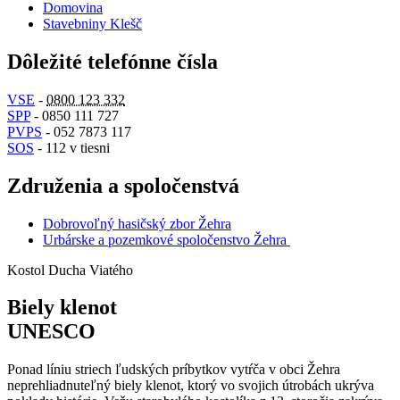
Domovina
Stavebniny Klešč
Dôležité telefónne čísla
VSE
-
0800 123 332
SPP
- 0850 111 727
PVPS
- 052 7873 117
SOS
- 112 v tiesni
Združenia a spoločenstvá
Dobrovoľný hasičský zbor Žehra
Urbárske a pozemkové spoločenstvo Žehra
Kostol Ducha Viatého
Biely klenot
UNESCO
Ponad líniu striech ľudských príbytkov vytŕča v obci Žehra
neprehliadnuteľný biely klenot, ktorý vo svojich útrobách ukrýva