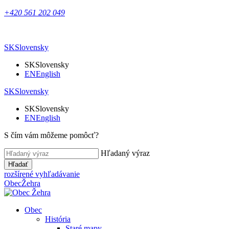
+420 561 202 049
SK
Slovensky
SK
Slovensky
EN
English
SK
Slovensky
SK
Slovensky
EN
English
S čím vám môžeme pomôcť?
Hľadaný výraz
Hľadať
rozšírené vyhľadávanie
Obec
Žehra
Obec
História
Staré mapy