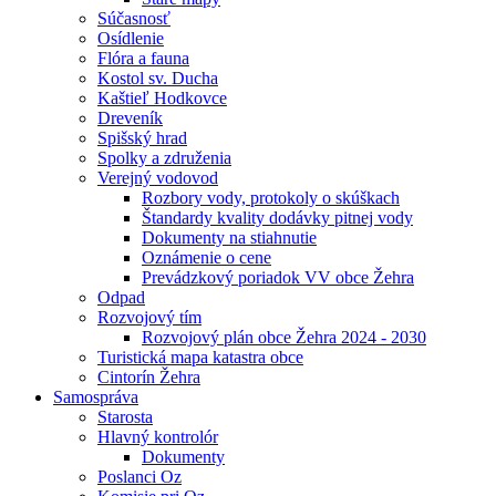
Súčasnosť
Osídlenie
Flóra a fauna
Kostol sv. Ducha
Kaštieľ Hodkovce
Dreveník
Spišský hrad
Spolky a združenia
Verejný vodovod
Rozbory vody, protokoly o skúškach
Štandardy kvality dodávky pitnej vody
Dokumenty na stiahnutie
Oznámenie o cene
Prevádzkový poriadok VV obce Žehra
Odpad
Rozvojový tím
Rozvojový plán obce Žehra 2024 - 2030
Turistická mapa katastra obce
Cintorín Žehra
Samospráva
Starosta
Hlavný kontrolór
Dokumenty
Poslanci Oz