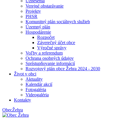
Uznesenia
Verejné obstarávanie
Projekty
PHSR
Komunitný plán sociálnych služieb
Územný plán
Hospodárenie
Rozpočet
Záverečný účet obce
Výročné správy
Voľby a referendum
Ochrana osobných údajov
Sprístupňovanie informácií
Rozvojový plán obce Žehra 2024 - 2030
Život v obci
Aktuality
Kalendár akcií
Fotogaléria
Videogaléria
Kontakty
Obec
Žehra