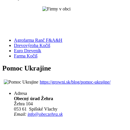
Agrofarma Ranč F&A&H
Drevovýroba Kočiš
Euro Dreveník
Farma Kočiš
Pomoc Ukrajine
https://growni.sk/blog/pomoc-ukrajine/
Adresa
Obecný úrad Žehra
Žehra 104
053 61 Spišské Vlachy
Email:
info@obeczehra.sk