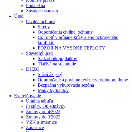
Komisie pri Oz
Podateľňa
Zástupca starostu
Úrad
Civilna ochrana
Sirény
Odporúčania civilnej ochrany
Čo robiť v prípade krízy alebo ozbrojeného
konfliktu
POZOR NA VYSOKÉ TEPLOTY
Stavebný úrad
Sadzobník poplatkov
Tlačivá na stiahnutie
DHZO
Sršeň ázijský
Odporúčané a povinné revízie v rodinnom dome.
Bezpečná vykurovacia sezóna
Mapy hydrantov
Zverejňovanie
Úradná tabuľa
Faktúry, Objednávky
Zmluvy od 4⁄2022
Zmluvy do 3⁄2022
VZN a smernice
Zápisnice