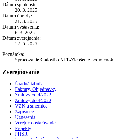
Dátum splatnosti:
20. 3. 2025
Dátum úhrady:
21. 3. 2025
Dátum vystavenia:
6. 3. 2025
Dátum zverejnenia:
12. 5. 2025
Poznámka:
Spracovanie žiadosti o NFP-Zlepšenie podmienok
Zverejňovanie
Úradná tabuľa
Faktúry, Objednávky
Zmluvy od 4⁄2022
Zmluvy do 3⁄2022
VZN a smernice
Zápisnice
Uznesenia
Verejné obstarávanie
Projekty
PHSR