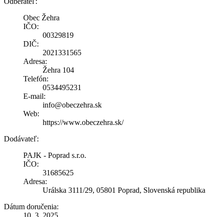
Odberateľ:
Obec Žehra
IČO:
00329819
DIČ:
2021331565
Adresa:
Žehra 104
Telefón:
0534495231
E-mail:
info@obeczehra.sk
Web:
https://www.obeczehra.sk/
Dodávateľ:
PAJK - Poprad s.r.o.
IČO:
31685625
Adresa:
Urálska 3111/29, 05801 Poprad, Slovenská republika
Dátum doručenia:
10. 3. 2025