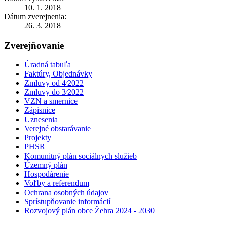
10. 1. 2018
Dátum zverejnenia:
26. 3. 2018
Zverejňovanie
Úradná tabuľa
Faktúry, Objednávky
Zmluvy od 4⁄2022
Zmluvy do 3⁄2022
VZN a smernice
Zápisnice
Uznesenia
Verejné obstarávanie
Projekty
PHSR
Komunitný plán sociálnych služieb
Územný plán
Hospodárenie
Voľby a referendum
Ochrana osobných údajov
Sprístupňovanie informácií
Rozvojový plán obce Žehra 2024 - 2030