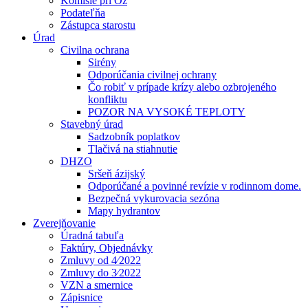
Komisie pri Oz
Podateľňa
Zástupca starostu
Úrad
Civilna ochrana
Sirény
Odporúčania civilnej ochrany
Čo robiť v prípade krízy alebo ozbrojeného
konfliktu
POZOR NA VYSOKÉ TEPLOTY
Stavebný úrad
Sadzobník poplatkov
Tlačivá na stiahnutie
DHZO
Sršeň ázijský
Odporúčané a povinné revízie v rodinnom dome.
Bezpečná vykurovacia sezóna
Mapy hydrantov
Zverejňovanie
Úradná tabuľa
Faktúry, Objednávky
Zmluvy od 4⁄2022
Zmluvy do 3⁄2022
VZN a smernice
Zápisnice