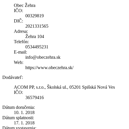
Obec Žehra
IČO:
00329819
DIČ:
2021331565
Adresa:
Žehra 104
Telefón:
0534495231
E-mail:
info@obeczehra.sk
Web:
https://www.obeczehra.sk/
Dodávateľ:
ACOM PP, s.r.o., Školská ul., 05201 Spišská Nová Ves
IČO:
36579416
Dátum doručenia:
10. 1. 2018
Dátum splatnosti:
17. 1. 2018
Dátum vystavenia: