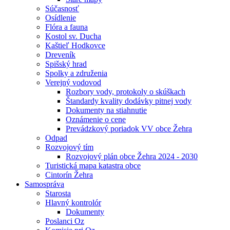
Súčasnosť
Osídlenie
Flóra a fauna
Kostol sv. Ducha
Kaštieľ Hodkovce
Dreveník
Spišský hrad
Spolky a združenia
Verejný vodovod
Rozbory vody, protokoly o skúškach
Štandardy kvality dodávky pitnej vody
Dokumenty na stiahnutie
Oznámenie o cene
Prevádzkový poriadok VV obce Žehra
Odpad
Rozvojový tím
Rozvojový plán obce Žehra 2024 - 2030
Turistická mapa katastra obce
Cintorín Žehra
Samospráva
Starosta
Hlavný kontrolór
Dokumenty
Poslanci Oz