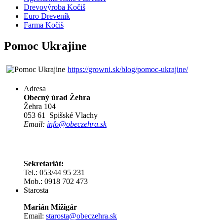
Drevovýroba Kočiš
Euro Dreveník
Farma Kočiš
Pomoc Ukrajine
https://growni.sk/blog/pomoc-ukrajine/
Adresa
Obecný úrad Žehra
Žehra 104
053 61 Spišské Vlachy
Email:
info@obeczehra.sk
Sekretariát:
Tel.: 053/44 95 231
Mob.: 0918 702 473
Starosta
Marián Mižigár
Email:
starosta@obeczehra.sk