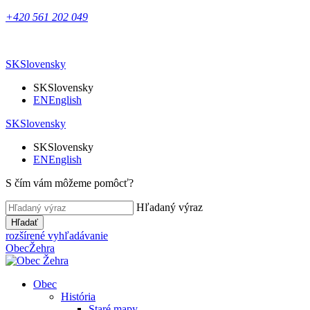
+420 561 202 049
SK
Slovensky
SK
Slovensky
EN
English
SK
Slovensky
SK
Slovensky
EN
English
S čím vám môžeme pomôcť?
Hľadaný výraz
Hľadať
rozšírené vyhľadávanie
Obec
Žehra
Obec
História
Staré mapy