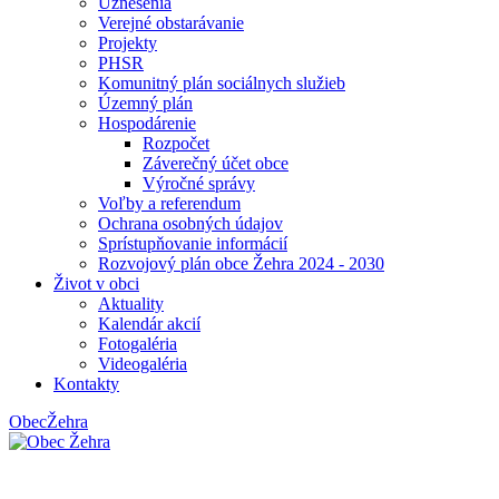
Uznesenia
Verejné obstarávanie
Projekty
PHSR
Komunitný plán sociálnych služieb
Územný plán
Hospodárenie
Rozpočet
Záverečný účet obce
Výročné správy
Voľby a referendum
Ochrana osobných údajov
Sprístupňovanie informácií
Rozvojový plán obce Žehra 2024 - 2030
Život v obci
Aktuality
Kalendár akcií
Fotogaléria
Videogaléria
Kontakty
Obec
Žehra