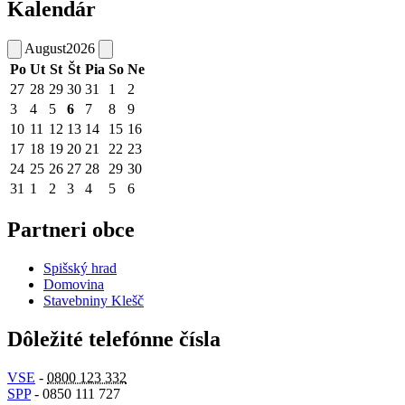
Kalendár
August
2026
Po
Ut
St
Št
Pia
So
Ne
27
28
29
30
31
1
2
3
4
5
6
7
8
9
10
11
12
13
14
15
16
17
18
19
20
21
22
23
24
25
26
27
28
29
30
31
1
2
3
4
5
6
Partneri obce
Spišský hrad
Domovina
Stavebniny Klešč
Dôležité telefónne čísla
VSE
-
0800 123 332
SPP
- 0850 111 727