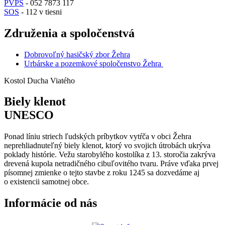
PVPS
- 052 7873 117
SOS
- 112 v tiesni
Združenia a spoločenstvá
Dobrovoľný hasičský zbor Žehra
Urbárske a pozemkové spoločenstvo Žehra
Kostol Ducha Viatého
Biely klenot
UNESCO
Ponad líniu striech ľudských príbytkov vytŕča v obci Žehra
neprehliadnuteľný biely klenot, ktorý vo svojich útrobách ukrýva
poklady histórie. Vežu starobylého kostolíka z 13. storočia zakrýva
drevená kupola netradičného cibuľovitého tvaru. Práve vďaka prvej
písomnej zmienke o tejto stavbe z roku 1245 sa dozvedáme aj
o existencii samotnej obce.
Informácie od nás