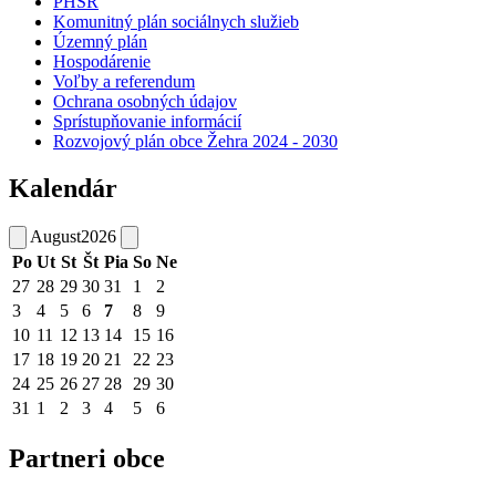
PHSR
Komunitný plán sociálnych služieb
Územný plán
Hospodárenie
Voľby a referendum
Ochrana osobných údajov
Sprístupňovanie informácií
Rozvojový plán obce Žehra 2024 - 2030
Kalendár
August
2026
Po
Ut
St
Št
Pia
So
Ne
27
28
29
30
31
1
2
3
4
5
6
7
8
9
10
11
12
13
14
15
16
17
18
19
20
21
22
23
24
25
26
27
28
29
30
31
1
2
3
4
5
6
Partneri obce