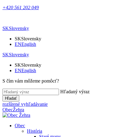
+420 561 202 049
SK
Slovensky
SK
Slovensky
EN
English
SK
Slovensky
SK
Slovensky
EN
English
S čím vám môžeme pomôcť?
Hľadaný výraz
Hľadať
rozšírené vyhľadávanie
Obec
Žehra
Obec
História
Staré mapy