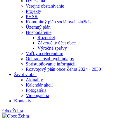
Uznesenia
Verejné obstarávanie
Projekty
PHSR
Komunitný plán sociálnych služieb
Územný plán
Hospodárenie
Rozpočet
Záverečný účet obce
Výročné správy
Voľby a referendum
Ochrana osobných údajov
Sprístupňovanie informácií
Rozvojový plán obce Žehra 2024 - 2030
Život v obci
Aktuality
Kalendár akcií
Fotogaléria
Videogaléria
Kontakty
Obec
Žehra