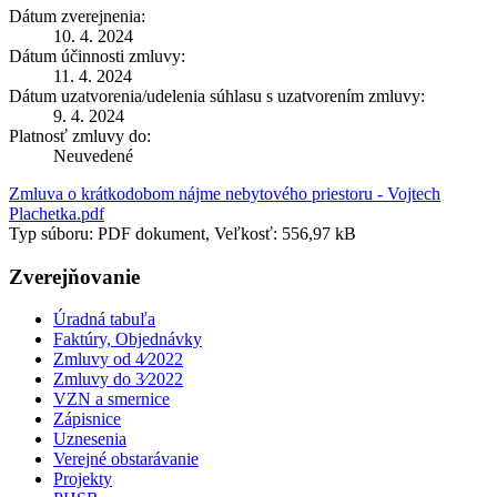
Dátum zverejnenia:
10. 4. 2024
Dátum účinnosti zmluvy:
11. 4. 2024
Dátum uzatvorenia/udelenia súhlasu s uzatvorením zmluvy:
9. 4. 2024
Platnosť zmluvy do:
Neuvedené
Zmluva o krátkodobom nájme nebytového priestoru - Vojtech
Plachetka.pdf
Typ súboru: PDF dokument, Veľkosť: 556,97 kB
Zverejňovanie
Úradná tabuľa
Faktúry, Objednávky
Zmluvy od 4⁄2022
Zmluvy do 3⁄2022
VZN a smernice
Zápisnice
Uznesenia
Verejné obstarávanie
Projekty