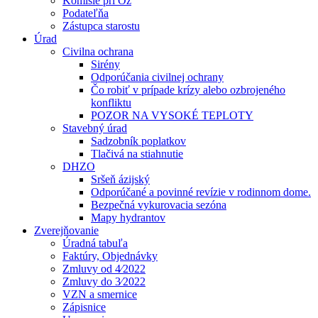
Komisie pri Oz
Podateľňa
Zástupca starostu
Úrad
Civilna ochrana
Sirény
Odporúčania civilnej ochrany
Čo robiť v prípade krízy alebo ozbrojeného
konfliktu
POZOR NA VYSOKÉ TEPLOTY
Stavebný úrad
Sadzobník poplatkov
Tlačivá na stiahnutie
DHZO
Sršeň ázijský
Odporúčané a povinné revízie v rodinnom dome.
Bezpečná vykurovacia sezóna
Mapy hydrantov
Zverejňovanie
Úradná tabuľa
Faktúry, Objednávky
Zmluvy od 4⁄2022
Zmluvy do 3⁄2022
VZN a smernice
Zápisnice