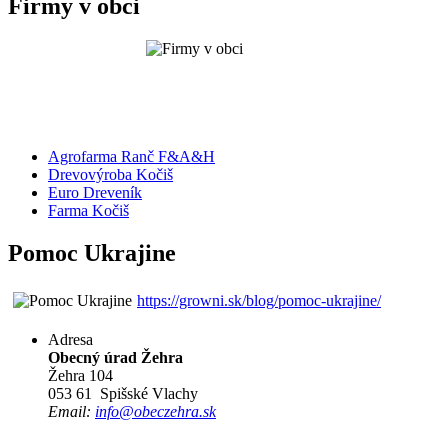
Firmy v obci
Agrofarma Ranč F&A&H
Drevovýroba Kočiš
Euro Dreveník
Farma Kočiš
Pomoc Ukrajine
https://growni.sk/blog/pomoc-ukrajine/
Adresa
Obecný úrad Žehra
Žehra 104
053 61 Spišské Vlachy
Email:
info@obeczehra.sk