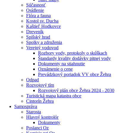
Súčasnosť
Osídlenie
Flóra a fauna
Kostol sv. Ducha
Kaštieľ Hodkovce
Dreveník
Spišský hrad
Spolky a združenia
Verejný vodovod
Rozbory vody, protokoly o skúškach
Štandardy kvality dodávky pitnej vody
Dokumenty na stiahnutie
Oznámenie o cene
Prevádzkový poriadok VV obce Žehra
Odpad
Rozvojový tím
Rozvojový plán obce Žehra 2024 - 2030
Turistická mapa katastra obce
Cintorín Žehra
Samospráva
Starosta
Hlavný kontrolór
Dokumenty
Poslanci Oz