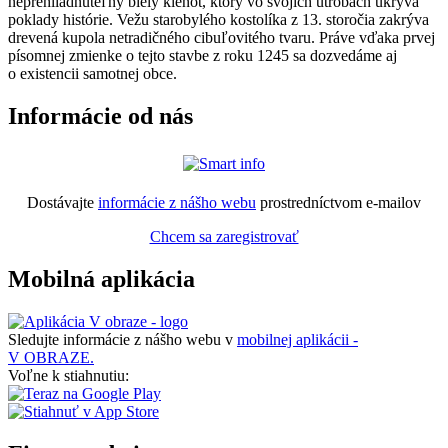
neprehliadnuteľný biely klenot, ktorý vo svojich útrobách ukrýva
poklady histórie. Vežu starobylého kostolíka z 13. storočia zakrýva
drevená kupola netradičného cibuľovitého tvaru. Práve vďaka prvej
písomnej zmienke o tejto stavbe z roku 1245 sa dozvedáme aj
o existencii samotnej obce.
Informácie od nás
Dostávajte
informácie z nášho webu
prostredníctvom e-mailov
Chcem sa zaregistrovať
Mobilná aplikácia
Sledujte informácie z nášho webu v
mobilnej aplikácii -
V OBRAZE.
Voľne k stiahnutiu: