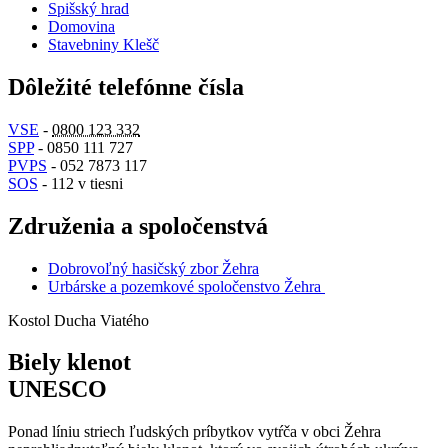
Spišský hrad
Domovina
Stavebniny Klešč
Dôležité telefónne čísla
VSE
-
0800 123 332
SPP
- 0850 111 727
PVPS
- 052 7873 117
SOS
- 112 v tiesni
Združenia a spoločenstvá
Dobrovoľný hasičský zbor Žehra
Urbárske a pozemkové spoločenstvo Žehra
Kostol Ducha Viatého
Biely klenot
UNESCO
Ponad líniu striech ľudských príbytkov vytŕča v obci Žehra