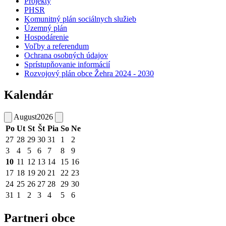
Projekty
PHSR
Komunitný plán sociálnych služieb
Územný plán
Hospodárenie
Voľby a referendum
Ochrana osobných údajov
Sprístupňovanie informácií
Rozvojový plán obce Žehra 2024 - 2030
Kalendár
August
2026
Po
Ut
St
Št
Pia
So
Ne
27
28
29
30
31
1
2
3
4
5
6
7
8
9
10
11
12
13
14
15
16
17
18
19
20
21
22
23
24
25
26
27
28
29
30
31
1
2
3
4
5
6
Partneri obce