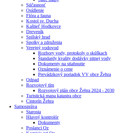
Súčasnosť
Osídlenie
Flóra a fauna
Kostol sv. Ducha
Kaštieľ Hodkovce
Dreveník
Spišský hrad
Spolky a združenia
Verejný vodovod
Rozbory vody, protokoly o skúškach
Štandardy kvality dodávky pitnej vody
Dokumenty na stiahnutie
Oznámenie o cene
Prevádzkový poriadok VV obce Žehra
Odpad
Rozvojový tím
Rozvojový plán obce Žehra 2024 - 2030
Turistická mapa katastra obce
Cintorín Žehra
Samospráva
Starosta
Hlavný kontrolór
Dokumenty
Poslanci Oz