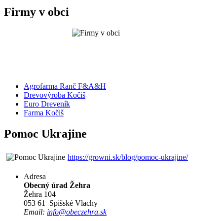
Firmy v obci
Agrofarma Ranč F&A&H
Drevovýroba Kočiš
Euro Dreveník
Farma Kočiš
Pomoc Ukrajine
https://growni.sk/blog/pomoc-ukrajine/
Adresa
Obecný úrad Žehra
Žehra 104
053 61 Spišské Vlachy
Email:
info@obeczehra.sk