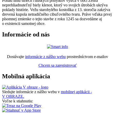
Ponad líniu striech ľudských príbytkov vytŕča v obci Žehra
neprehliadnuteľný biely klenot, ktorý vo svojich útrobách ukrýva
poklady histórie. Vežu starobylého kostolíka z 13. storočia zakrýva
drevená kupola netradičného cibuľovitého tvaru. Práve vďaka prvej
písomnej zmienke o tejto stavbe z roku 1245 sa dozvedáme aj
o existencii samotnej obce.
Informácie od nás
Dostávajte
informácie z nášho webu
prostredníctvom e-mailov
Chcem sa zaregistrovať
Mobilná aplikácia
Sledujte informácie z nášho webu v
mobilnej aplikácii -
V OBRAZE.
Voľne k stiahnutiu: