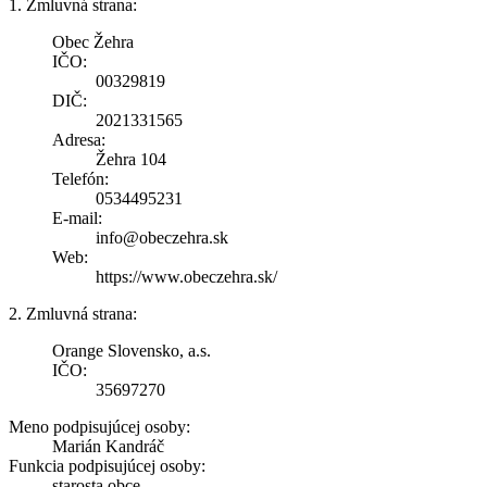
1. Zmluvná strana:
Obec Žehra
IČO:
00329819
DIČ:
2021331565
Adresa:
Žehra 104
Telefón:
0534495231
E-mail:
info@obeczehra.sk
Web:
https://www.obeczehra.sk/
2. Zmluvná strana:
Orange Slovensko, a.s.
IČO:
35697270
Meno podpisujúcej osoby:
Marián Kandráč
Funkcia podpisujúcej osoby:
starosta obce