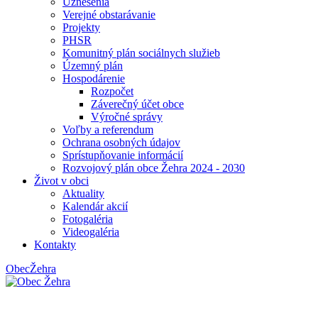
Uznesenia
Verejné obstarávanie
Projekty
PHSR
Komunitný plán sociálnych služieb
Územný plán
Hospodárenie
Rozpočet
Záverečný účet obce
Výročné správy
Voľby a referendum
Ochrana osobných údajov
Sprístupňovanie informácií
Rozvojový plán obce Žehra 2024 - 2030
Život v obci
Aktuality
Kalendár akcií
Fotogaléria
Videogaléria
Kontakty
Obec
Žehra