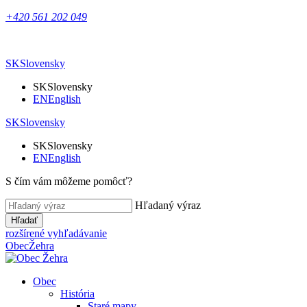
+420 561 202 049
SK
Slovensky
SK
Slovensky
EN
English
SK
Slovensky
SK
Slovensky
EN
English
S čím vám môžeme pomôcť?
Hľadaný výraz
Hľadať
rozšírené vyhľadávanie
Obec
Žehra
Obec
História
Staré mapy