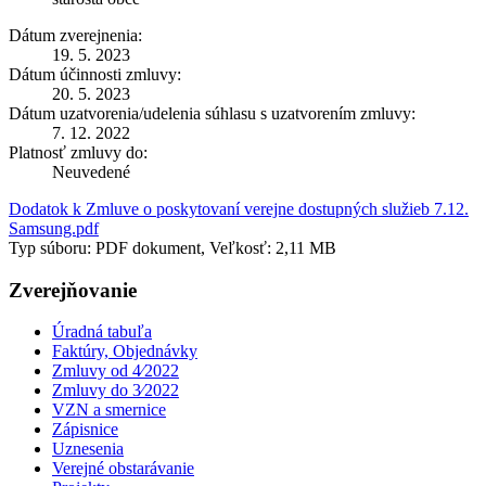
Dátum zverejnenia:
19. 5. 2023
Dátum účinnosti zmluvy:
20. 5. 2023
Dátum uzatvorenia/udelenia súhlasu s uzatvorením zmluvy:
7. 12. 2022
Platnosť zmluvy do:
Neuvedené
Dodatok k Zmluve o poskytovaní verejne dostupných služieb 7.12.
Samsung.pdf
Typ súboru: PDF dokument, Veľkosť: 2,11 MB
Zverejňovanie
Úradná tabuľa
Faktúry, Objednávky
Zmluvy od 4⁄2022
Zmluvy do 3⁄2022
VZN a smernice
Zápisnice
Uznesenia
Verejné obstarávanie