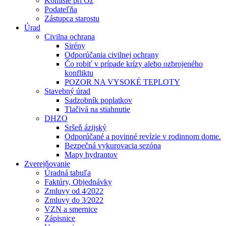
Komisie pri Oz
Podateľňa
Zástupca starostu
Úrad
Civilna ochrana
Sirény
Odporúčania civilnej ochrany
Čo robiť v prípade krízy alebo ozbrojeného
konfliktu
POZOR NA VYSOKÉ TEPLOTY
Stavebný úrad
Sadzobník poplatkov
Tlačivá na stiahnutie
DHZO
Sršeň ázijský
Odporúčané a povinné revízie v rodinnom dome.
Bezpečná vykurovacia sezóna
Mapy hydrantov
Zverejňovanie
Úradná tabuľa
Faktúry, Objednávky
Zmluvy od 4⁄2022
Zmluvy do 3⁄2022
VZN a smernice
Zápisnice