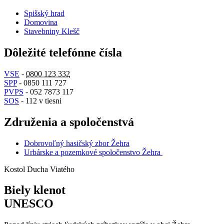
Spišský hrad
Domovina
Stavebniny Klešč
Dôležité telefónne čísla
VSE
-
0800 123 332
SPP
- 0850 111 727
PVPS
- 052 7873 117
SOS
- 112 v tiesni
Združenia a spoločenstvá
Dobrovoľný hasičský zbor Žehra
Urbárske a pozemkové spoločenstvo Žehra
Kostol Ducha Viatého
Biely klenot
UNESCO