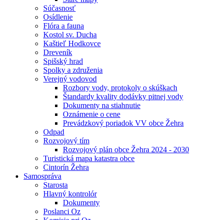
Súčasnosť
Osídlenie
Flóra a fauna
Kostol sv. Ducha
Kaštieľ Hodkovce
Dreveník
Spišský hrad
Spolky a združenia
Verejný vodovod
Rozbory vody, protokoly o skúškach
Štandardy kvality dodávky pitnej vody
Dokumenty na stiahnutie
Oznámenie o cene
Prevádzkový poriadok VV obce Žehra
Odpad
Rozvojový tím
Rozvojový plán obce Žehra 2024 - 2030
Turistická mapa katastra obce
Cintorín Žehra
Samospráva
Starosta
Hlavný kontrolór
Dokumenty
Poslanci Oz