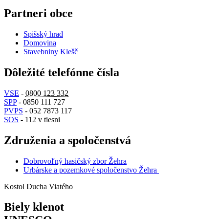
Partneri obce
Spišský hrad
Domovina
Stavebniny Klešč
Dôležité telefónne čísla
VSE
-
0800 123 332
SPP
- 0850 111 727
PVPS
- 052 7873 117
SOS
- 112 v tiesni
Združenia a spoločenstvá
Dobrovoľný hasičský zbor Žehra
Urbárske a pozemkové spoločenstvo Žehra
Kostol Ducha Viatého
Biely klenot