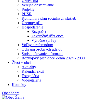
Uznesenia
Verejné obstarávanie
Projekty
PHSR
Komunitný plán sociálnych služieb
Územný plán
Hospodárenie
Rozpočet
Záverečný účet obce
Výročné správy
Voľby a referendum
Ochrana osobných údajov
Sprístupňovanie informácií
Rozvojový plán obce Žehra 2024 - 2030
Život v obci
Aktuality
Kalendár akcií
Fotogaléria
Videogaléria
Kontakty
Obec
Žehra