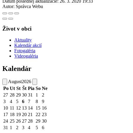
Dátum poslednej aktualizácie:
26. 3. 2020 19:33
Autor:
Správca Webu
Život v obci
Aktuality
Kalendár akcií
Fotogaléria
Videogaléria
Kalendár
August
2026
Po
Ut
St
Št
Pia
So
Ne
27
28
29
30
31
1
2
3
4
5
6
7
8
9
10
11
12
13
14
15
16
17
18
19
20
21
22
23
24
25
26
27
28
29
30
31
1
2
3
4
5
6