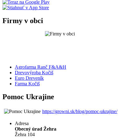
Firmy v obci
Agrofarma Ranč F&A&H
Drevovýroba Kočiš
Euro Dreveník
Farma Kočiš
Pomoc Ukrajine
https://growni.sk/blog/pomoc-ukrajine/
Adresa
Obecný úrad Žehra
Žehra 104