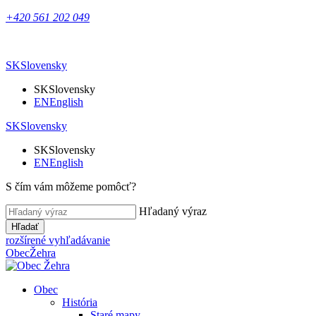
+420 561 202 049
SK
Slovensky
SK
Slovensky
EN
English
SK
Slovensky
SK
Slovensky
EN
English
S čím vám môžeme pomôcť?
Hľadaný výraz
Hľadať
rozšírené vyhľadávanie
Obec
Žehra
Obec
História
Staré mapy