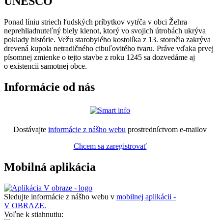
UNESCO
Ponad líniu striech ľudských príbytkov vytŕča v obci Žehra
neprehliadnuteľný biely klenot, ktorý vo svojich útrobách ukrýva
poklady histórie. Vežu starobylého kostolíka z 13. storočia zakrýva
drevená kupola netradičného cibuľovitého tvaru. Práve vďaka prvej
písomnej zmienke o tejto stavbe z roku 1245 sa dozvedáme aj
o existencii samotnej obce.
Informácie od nás
Dostávajte
informácie z nášho webu
prostredníctvom e-mailov
Chcem sa zaregistrovať
Mobilná aplikácia
Sledujte informácie z nášho webu v
mobilnej aplikácii -
V OBRAZE.
Voľne k stiahnutiu: