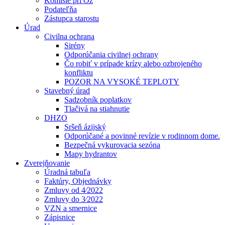
Komisie pri Oz
Podateľňa
Zástupca starostu
Úrad
Civilna ochrana
Sirény
Odporúčania civilnej ochrany
Čo robiť v prípade krízy alebo ozbrojeného
konfliktu
POZOR NA VYSOKÉ TEPLOTY
Stavebný úrad
Sadzobník poplatkov
Tlačivá na stiahnutie
DHZO
Sršeň ázijský
Odporúčané a povinné revízie v rodinnom dome.
Bezpečná vykurovacia sezóna
Mapy hydrantov
Zverejňovanie
Úradná tabuľa
Faktúry, Objednávky
Zmluvy od 4⁄2022
Zmluvy do 3⁄2022
VZN a smernice
Zápisnice