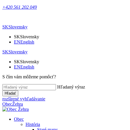
+420 561 202 049
SK
Slovensky
SK
Slovensky
EN
English
SK
Slovensky
SK
Slovensky
EN
English
S čím vám môžeme pomôcť?
Hľadaný výraz
Hľadať
rozšírené vyhľadávanie
Obec
Žehra
Obec
História
Staré mapy