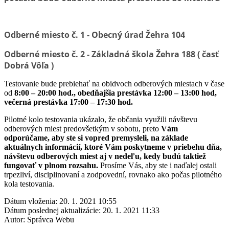
Odberné miesto č. 1 - Obecný úrad Žehra 104
Odberné miesto č. 2 - Základná škola Žehra 188 ( časť
Dobrá Vôľa )
Testovanie bude prebiehať na obidvoch odberových miestach v
čase
od
8:00 – 20:00 hod., obedňajšia prestávka 12:00 – 13:00 hod,
večerná prestávka 17:00 – 17:30 hod.
Pilotné kolo testovania ukázalo, že občania využili návštevu
odberových miest predovšetkým v sobotu, preto
Vám
odporúčame, aby ste si vopred premysleli, na základe
aktuálnych informácií, ktoré Vám poskytneme v priebehu dňa,
návštevu odberových miest aj v nedeľu, kedy budú taktiež
fungovať v plnom rozsahu.
Prosíme Vás, aby ste i naďalej ostali
trpezliví, disciplinovaní a zodpovední, rovnako ako počas pilotného
kola testovania.
Dátum vloženia:
20. 1. 2021 10:55
Dátum poslednej aktualizácie:
20. 1. 2021 11:33
Autor:
Správca Webu