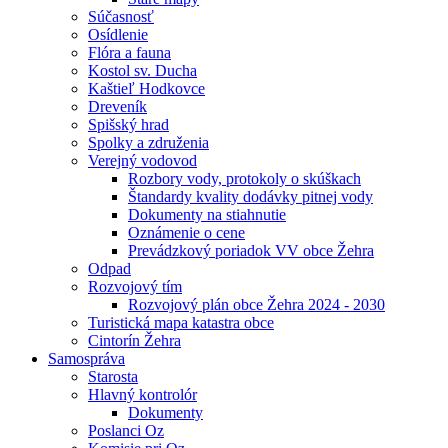
Súčasnosť
Osídlenie
Flóra a fauna
Kostol sv. Ducha
Kaštieľ Hodkovce
Dreveník
Spišský hrad
Spolky a združenia
Verejný vodovod
Rozbory vody, protokoly o skúškach
Štandardy kvality dodávky pitnej vody
Dokumenty na stiahnutie
Oznámenie o cene
Prevádzkový poriadok VV obce Žehra
Odpad
Rozvojový tím
Rozvojový plán obce Žehra 2024 - 2030
Turistická mapa katastra obce
Cintorín Žehra
Samospráva
Starosta
Hlavný kontrolór
Dokumenty
Poslanci Oz