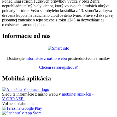
Ponad líniu striech ľudských príbytkov vytŕča v obci Žehra
neprehliadnuteľný biely klenot, ktorý vo svojich útrobách ukrýva
poklady histórie. Vežu starobylého kostolíka z 13. storočia zakrýva
drevená kupola netradičného cibuľovitého tvaru. Práve vďaka prvej
písomnej zmienke o tejto stavbe z roku 1245 sa dozvedáme aj
o existencii samotnej obce.
Informácie od nás
Dostávajte
informácie z nášho webu
prostredníctvom e-mailov
Chcem sa zaregistrovať
Mobilná aplikácia
Sledujte informácie z nášho webu v
mobilnej aplikácii -
V OBRAZE.
Voľne k stiahnutiu: