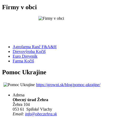
Firmy v obci
Agrofarma Ranč F&A&H
Drevovýroba Kočiš
Euro Dreveník
Farma Kočiš
Pomoc Ukrajine
https://growni.sk/blog/pomoc-ukrajine/
Adresa
Obecný úrad Žehra
Žehra 104
053 61 Spišské Vlachy
Email:
info@obeczehra.sk