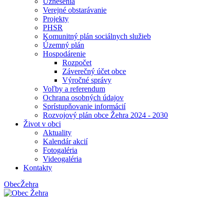
Uznesenia
Verejné obstarávanie
Projekty
PHSR
Komunitný plán sociálnych služieb
Územný plán
Hospodárenie
Rozpočet
Záverečný účet obce
Výročné správy
Voľby a referendum
Ochrana osobných údajov
Sprístupňovanie informácií
Rozvojový plán obce Žehra 2024 - 2030
Život v obci
Aktuality
Kalendár akcií
Fotogaléria
Videogaléria
Kontakty
Obec
Žehra