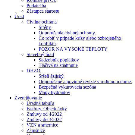
Komisie pri Oz
Podateľňa
Zástupca starostu
Úrad
Civilna ochrana
Sirény
Odporúčania civilnej ochrany
Čo robiť v prípade krízy alebo ozbrojeného
konfliktu
POZOR NA VYSOKÉ TEPLOTY
Stavebný úrad
Sadzobník poplatkov
Tlačivá na stiahnutie
DHZO
Sršeň ázijský
Odporúčané a povinné revízie v rodinnom dome.
Bezpečná vykurovacia sezóna
Mapy hydrantov
Zverejňovanie
Úradná tabuľa
Faktúry, Objednávky
Zmluvy od 4⁄2022
Zmluvy do 3⁄2022
VZN a smernice
Zápisnice