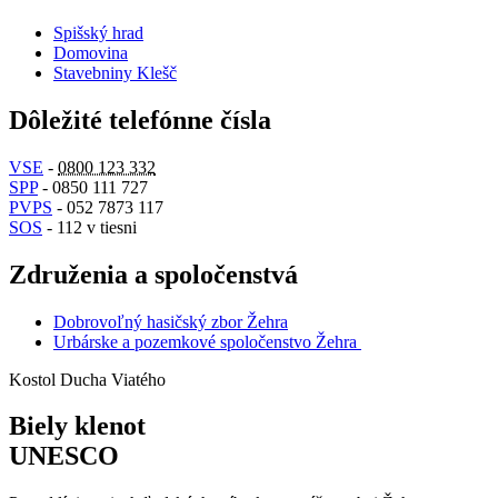
Spišský hrad
Domovina
Stavebniny Klešč
Dôležité telefónne čísla
VSE
-
0800 123 332
SPP
- 0850 111 727
PVPS
- 052 7873 117
SOS
- 112 v tiesni
Združenia a spoločenstvá
Dobrovoľný hasičský zbor Žehra
Urbárske a pozemkové spoločenstvo Žehra
Kostol Ducha Viatého
Biely klenot
UNESCO