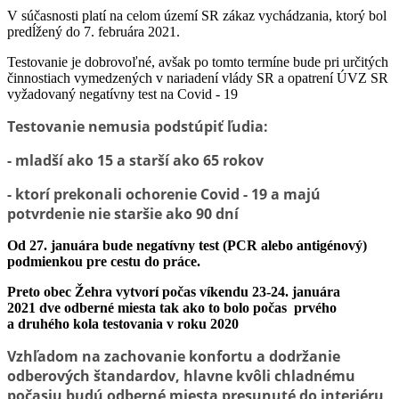
V súčasnosti platí na celom území SR zákaz vychádzania, ktorý bol
predĺžený do 7. februára 2021.
Testovanie je dobrovoľné, avšak po tomto termíne bude pri určitých
činnostiach vymedzených v nariadení vlády SR a opatrení ÚVZ SR
vyžadovaný negatívny test na Covid - 19
Testovanie nemusia podstúpiť ľudia:
- mladší ako 15 a starší ako 65 rokov
- ktorí prekonali ochorenie Covid - 19 a majú
potvrdenie nie staršie ako 90 dní
Od 27. januára bude negatívny test (PCR alebo antigénový)
podmienkou pre cestu do práce.
Preto obec Žehra vytvorí počas víkendu 23-24. januára
2021 dve odberné miesta tak ako to bolo počas prvého
a druhého kola testovania v roku 2020
Vzhľadom na zachovanie konfortu a dodržanie
odberových štandardov, hlavne kvôli chladnému
počasiu budú odberné miesta presunuté do interiéru