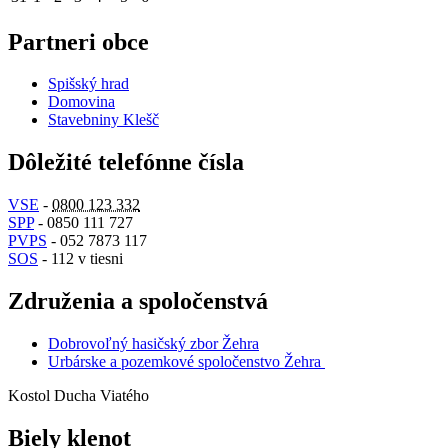
Partneri obce
Spišský hrad
Domovina
Stavebniny Klešč
Dôležité telefónne čísla
VSE
-
0800 123 332
SPP
- 0850 111 727
PVPS
- 052 7873 117
SOS
- 112 v tiesni
Združenia a spoločenstvá
Dobrovoľný hasičský zbor Žehra
Urbárske a pozemkové spoločenstvo Žehra
Kostol Ducha Viatého
Biely klenot