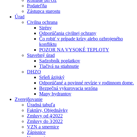
Komisie pri Oz
Podateľňa
Zástupca starostu
Úrad
Civilna ochrana
Sirény
Odporúčania civilnej ochrany
Čo robiť v prípade krízy alebo ozbrojeného
konfliktu
POZOR NA VYSOKÉ TEPLOTY
Stavebný úrad
Sadzobník poplatkov
Tlačivá na stiahnutie
DHZO
Sršeň ázijský
Odporúčané a povinné revízie v rodinnom dome.
Bezpečná vykurovacia sezóna
Mapy hydrantov
Zverejňovanie
Úradná tabuľa
Faktúry, Objednávky
Zmluvy od 4⁄2022
Zmluvy do 3⁄2022
VZN a smernice
Zápisnice