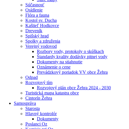
Súčasnosť
Osídlenie
Flóra a fauna
Kostol sv. Ducha
Kaštieľ Hodkovce
Dreveník
Spišský hrad
Spolky a združenia
Verejný vodovod
Rozbory vody, protokoly o skúškach
Štandardy kvality dodávky pitnej vody
Dokumenty na stiahnutie
Oznámenie o cene
Prevádzkový poriadok VV obce Žehra
Odpad
Rozvojový tím
Rozvojový plán obce Žehra 2024 - 2030
Turistická mapa katastra obce
Cintorín Žehra
Samospráva
Starosta
Hlavný kontrolór
Dokumenty
Poslanci Oz