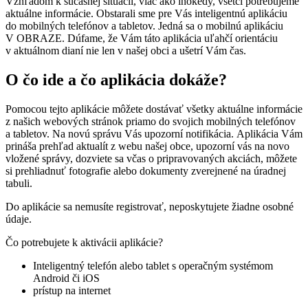
Vzhľadom k súčasnej situácii, viac ako inokedy, všetci potrebujeme
aktuálne informácie. Obstarali sme pre Vás inteligentnú aplikáciu
do mobilných telefónov a tabletov. Jedná sa o mobilnú aplikáciu
V OBRAZE. Dúfame, že Vám táto aplikácia uľahčí orientáciu
v aktuálnom dianí nie len v našej obci a ušetrí Vám čas.
O čo ide a čo aplikácia dokáže?
Pomocou tejto aplikácie môžete dostávať všetky aktuálne informácie
z našich webových stránok priamo do svojich mobilných telefónov
a tabletov. Na novú správu Vás upozorní notifikácia. Aplikácia Vám
prináša prehľad aktualít z webu našej obce, upozorní vás na novo
vložené správy, dozviete sa včas o pripravovaných akciách, môžete
si prehliadnuť fotografie alebo dokumenty zverejnené na úradnej
tabuli.
Do aplikácie sa nemusíte registrovať, neposkytujete žiadne osobné
údaje.
Čo potrebujete k aktivácii aplikácie?
Inteligentný telefón alebo tablet s operačným systémom
Android či iOS
prístup na internet