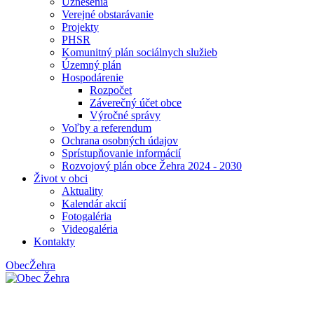
Uznesenia
Verejné obstarávanie
Projekty
PHSR
Komunitný plán sociálnych služieb
Územný plán
Hospodárenie
Rozpočet
Záverečný účet obce
Výročné správy
Voľby a referendum
Ochrana osobných údajov
Sprístupňovanie informácií
Rozvojový plán obce Žehra 2024 - 2030
Život v obci
Aktuality
Kalendár akcií
Fotogaléria
Videogaléria
Kontakty
Obec
Žehra