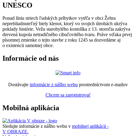
UNESCO
Ponad líniu striech ľudských príbytkov vytŕča v obci Žehra
neprehliadnuteľný biely klenot, ktorý vo svojich útrobách ukrýva
poklady histórie. Vežu starobylého kostolíka z 13. storočia zakrýva
drevená kupola netradičného cibuľovitého tvaru. Práve vďaka prvej
písomnej zmienke o tejto stavbe z roku 1245 sa dozvedáme aj
o existencii samotnej obce.
Informácie od nás
Dostávajte
informácie z nášho webu
prostredníctvom e-mailov
Chcem sa zaregistrovať
Mobilná aplikácia
Sledujte informácie z nášho webu v
mobilnej aplikácii -
V OBRAZE.