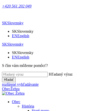
+420 561 202 049
SK
Slovensky
SK
Slovensky
EN
English
SK
Slovensky
SK
Slovensky
EN
English
S čím vám môžeme pomôcť?
Hľadaný výraz
Hľadať
rozšírené vyhľadávanie
Obec
Žehra
Obec
História
Staré mapy