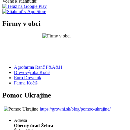
Voľne k stiahnutiu:
Firmy v obci
Agrofarma Ranč F&A&H
Drevovýroba Kočiš
Euro Dreveník
Farma Kočiš
Pomoc Ukrajine
https://growni.sk/blog/pomoc-ukrajine/
Adresa
Obecný úrad Žehra