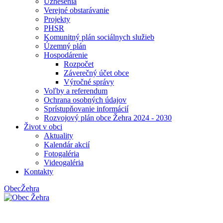
Uznesenia
Verejné obstarávanie
Projekty
PHSR
Komunitný plán sociálnych služieb
Územný plán
Hospodárenie
Rozpočet
Záverečný účet obce
Výročné správy
Voľby a referendum
Ochrana osobných údajov
Sprístupňovanie informácií
Rozvojový plán obce Žehra 2024 - 2030
Život v obci
Aktuality
Kalendár akcií
Fotogaléria
Videogaléria
Kontakty
Obec
Žehra