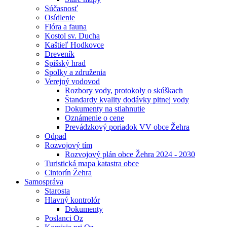
Súčasnosť
Osídlenie
Flóra a fauna
Kostol sv. Ducha
Kaštieľ Hodkovce
Dreveník
Spišský hrad
Spolky a združenia
Verejný vodovod
Rozbory vody, protokoly o skúškach
Štandardy kvality dodávky pitnej vody
Dokumenty na stiahnutie
Oznámenie o cene
Prevádzkový poriadok VV obce Žehra
Odpad
Rozvojový tím
Rozvojový plán obce Žehra 2024 - 2030
Turistická mapa katastra obce
Cintorín Žehra
Samospráva
Starosta
Hlavný kontrolór
Dokumenty
Poslanci Oz