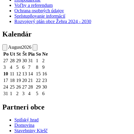
Voľby a referendum
Ochrana osobných údajov
Sprístupňovanie informácií
Rozvojový plán obce Žehra 2024 - 2030
Kalendár
August
2026
Po
Ut
St
Št
Pia
So
Ne
27
28
29
30
31
1
2
3
4
5
6
7
8
9
10
11
12
13
14
15
16
17
18
19
20
21
22
23
24
25
26
27
28
29
30
31
1
2
3
4
5
6
Partneri obce
Spišský hrad
Domovina
Stavebniny Klešč