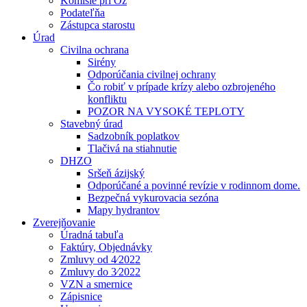
Komisie pri Oz
Podateľňa
Zástupca starostu
Úrad
Civilna ochrana
Sirény
Odporúčania civilnej ochrany
Čo robiť v prípade krízy alebo ozbrojeného
konfliktu
POZOR NA VYSOKÉ TEPLOTY
Stavebný úrad
Sadzobník poplatkov
Tlačivá na stiahnutie
DHZO
Sršeň ázijský
Odporúčané a povinné revízie v rodinnom dome.
Bezpečná vykurovacia sezóna
Mapy hydrantov
Zverejňovanie
Úradná tabuľa
Faktúry, Objednávky
Zmluvy od 4⁄2022
Zmluvy do 3⁄2022
VZN a smernice
Zápisnice