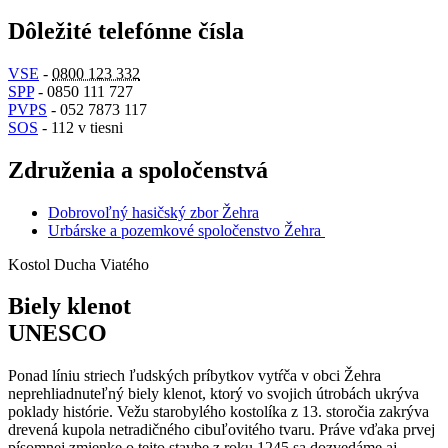
Dôležité telefónne čísla
VSE
-
0800 123 332
SPP
- 0850 111 727
PVPS
- 052 7873 117
SOS
- 112 v tiesni
Združenia a spoločenstvá
Dobrovoľný hasičský zbor Žehra
Urbárske a pozemkové spoločenstvo Žehra
Kostol Ducha Viatého
Biely klenot
UNESCO
Ponad líniu striech ľudských príbytkov vytŕča v obci Žehra
neprehliadnuteľný biely klenot, ktorý vo svojich útrobách ukrýva
poklady histórie. Vežu starobylého kostolíka z 13. storočia zakrýva
drevená kupola netradičného cibuľovitého tvaru. Práve vďaka prvej
písomnej zmienke o tejto stavbe z roku 1245 sa dozvedáme aj