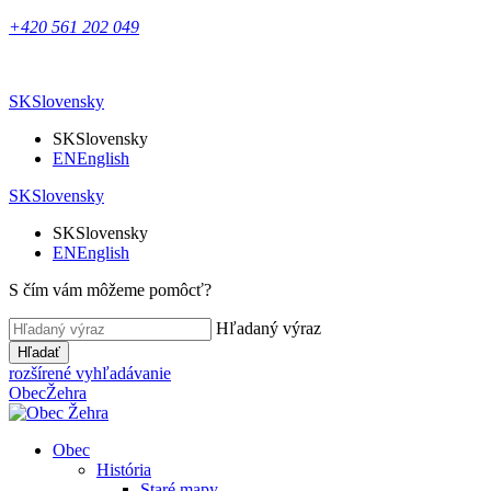
+420 561 202 049
SK
Slovensky
SK
Slovensky
EN
English
SK
Slovensky
SK
Slovensky
EN
English
S čím vám môžeme pomôcť?
Hľadaný výraz
Hľadať
rozšírené vyhľadávanie
Obec
Žehra
Obec
História
Staré mapy