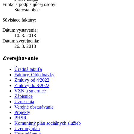
Funkcia podpisujúcej osoby:
Starosta obce
Súvisiace faktúry:
Dátum vystavenia:
10. 3. 2018
Dátum zverejnenia:
26. 3. 2018
Zverejňovanie
Úradná tabuľa
Faktúry, Objednávky
Zmluvy od 4⁄2022
Zmluvy do 3⁄2022
VZN a smernice
Zápisnice
Uznesenia
Verejné obstarávanie
Projekty
PHSR
Komunitný plán sociálnych služieb
Územný plán
Hospodárenie