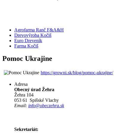
Agrofarma Ranč F&A&H
Drevovýroba Kočiš
Euro Dreveník
Farma Kočiš
Pomoc Ukrajine
https://growni.sk/blog/pomoc-ukrajine/
Adresa
Obecný úrad Žehra
Žehra 104
053 61 Spišské Vlachy
Email:
info@obeczehra.sk
Sekretariát: