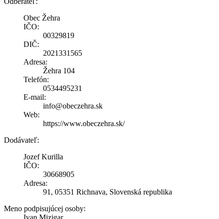
Odberateľ:
Obec Žehra
IČO:
00329819
DIČ:
2021331565
Adresa:
Žehra 104
Telefón:
0534495231
E-mail:
info@obeczehra.sk
Web:
https://www.obeczehra.sk/
Dodávateľ:
Jozef Kurilla
IČO:
30668905
Adresa:
91, 05351 Richnava, Slovenská republika
Meno podpisujúcej osoby:
Ivan Mizigar