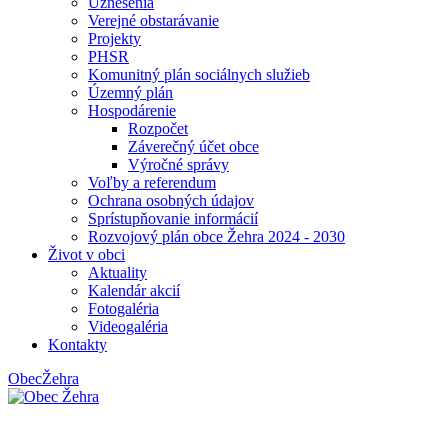
Uznesenia
Verejné obstarávanie
Projekty
PHSR
Komunitný plán sociálnych služieb
Územný plán
Hospodárenie
Rozpočet
Záverečný účet obce
Výročné správy
Voľby a referendum
Ochrana osobných údajov
Sprístupňovanie informácií
Rozvojový plán obce Žehra 2024 - 2030
Život v obci
Aktuality
Kalendár akcií
Fotogaléria
Videogaléria
Kontakty
Obec
Žehra