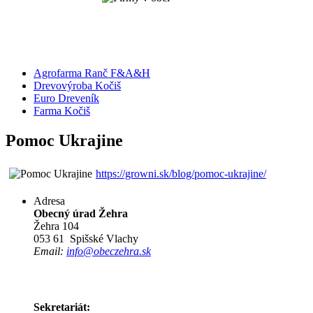
Agrofarma Ranč F&A&H
Drevovýroba Kočiš
Euro Dreveník
Farma Kočiš
Pomoc Ukrajine
https://growni.sk/blog/pomoc-ukrajine/
Adresa
Obecný úrad Žehra
Žehra 104
053 61 Spišské Vlachy
Email:
info@obeczehra.sk
Sekretariát: