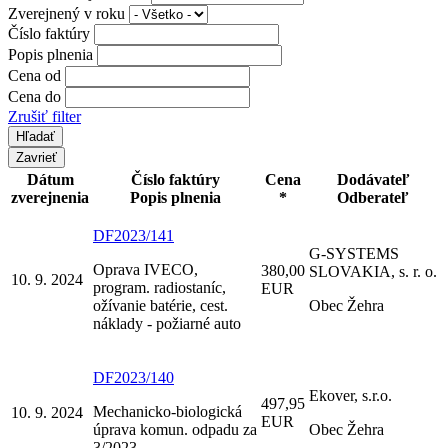
Zverejnený v roku
Číslo faktúry
Popis plnenia
Cena od
Cena do
Zrušiť filter
Zavrieť
Dátum
Číslo faktúry
Cena
Dodávateľ
zverejnenia
Popis plnenia
*
Odberateľ
DF2023/141
G-SYSTEMS
Oprava IVECO,
380,00
SLOVAKIA, s. r. o.
10. 9. 2024
program. radiostaníc,
EUR
ožívanie batérie, cest.
Obec Žehra
náklady - požiarné auto
DF2023/140
Ekover, s.r.o.
497,95
Mechanicko-biologická
10. 9. 2024
EUR
úprava komun. odpadu za
Obec Žehra
3/2023