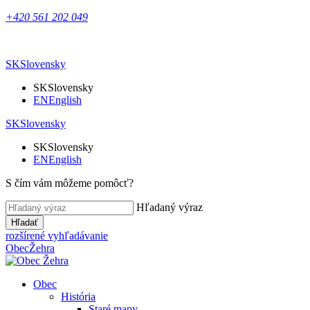
+420 561 202 049
SK
Slovensky
SK
Slovensky
EN
English
SK
Slovensky
SK
Slovensky
EN
English
S čím vám môžeme pomôcť?
Hľadaný výraz
Hľadať
rozšírené vyhľadávanie
Obec
Žehra
Obec
História
Staré mapy