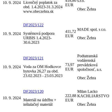
418,80
s.r.o.
Licenčný poplatok za
10. 9. 2024
EUR
obd. 1.4.2023-31.3.2024
Obec Žehra
www.obeczehra.sk
DF2023/122
MADE spol. s r.o.
411,72
Systémová podpora
10. 9. 2024
EUR
URBIS 1.4.2023-
Obec Žehra
30.6.2023
Podtatranská
DF2023/121
vodárenská
73,97
prevádzková
Voda za OM Hodkovce
10. 9. 2024
EUR
spoločnosť, a.s.
bytovka 26,27 za obd.
23.02.2023 - 23.03.2023
Obec Žehra
DF2023/120
Milan Lacko
222,88
KACHLIARSTVO
10. 9. 2024
Materiál na údržbu +
EUR
inštalačný materiál
Obec Žehra