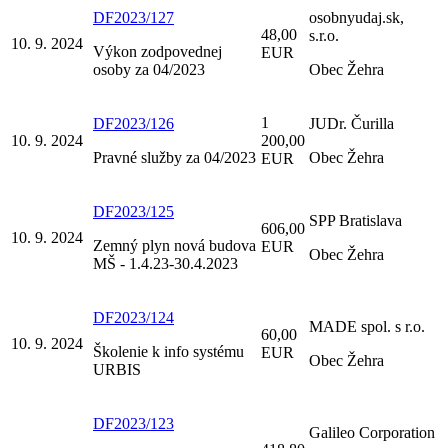
DF2023/127
osobnyudaj.sk,
48,00
s.r.o.
10. 9. 2024
Výkon zodpovednej
EUR
osoby za 04/2023
Obec Žehra
1
DF2023/126
JUDr. Čurilla
10. 9. 2024
200,00
Pravné služby za 04/2023
Obec Žehra
EUR
DF2023/125
SPP Bratislava
606,00
10. 9. 2024
Zemný plyn nová budova
EUR
Obec Žehra
MŠ - 1.4.23-30.4.2023
DF2023/124
MADE spol. s r.o.
60,00
10. 9. 2024
Školenie k info systému
EUR
Obec Žehra
URBIS
DF2023/123
Galileo Corporation