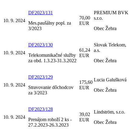
DF2023/131
PREMIUM BVK
70,00
s.r.o.
10. 9. 2024
Mes.paušálny popl. za
EUR
3/2023
Obec Žehra
DF2023/130
Slovak Telekom,
61,24
a.s.
10. 9. 2024
Telekomunikačné služby
EUR
za obd. 1.3.23-31.3.2022
Obec Žehra
DF2023/129
Lucia Galušková
175,60
10. 9. 2024
Stravovanie dôchodcov
EUR
Obec Žehra
za 3/2023
DF2023/128
Lindström, s.r.o.
39,02
10. 9. 2024
Prenájom rohoží 2 ks -
EUR
Obec Žehra
27.2.2023-26.3.2023