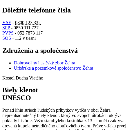
Dôležité telefónne čísla
VSE
-
0800 123 332
SPP
- 0850 111 727
PVPS
- 052 7873 117
SOS
- 112 v tiesni
Združenia a spoločenstvá
Dobrovoľný hasičský zbor Žehra
Urbárske a pozemkové spoločenstvo Žehra
Kostol Ducha Viatého
Biely klenot
UNESCO
Ponad líniu striech ľudských príbytkov vytŕča v obci Žehra
neprehliadnuteľný biely klenot, ktorý vo svojich útrobách ukrýva
poklady histórie. Vežu starobylého kostolíka z 13. storočia zakrýva
drevená kupola netradičného cibuľovitého tvaru. Práve vďaka prvej