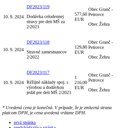
DF2023/119
Obec Granč -
577,60
Petrovce
Dodávka celodennej
10. 9. 2024
EUR
stravy pre deti MŠ za
Obec Žehra
2/2023
DF2023/118
Obec Granč -
129,80
Petrovce
10. 9. 2024
Stravné zamestnancov
EUR
2/2022
Obec Žehra
DF2023/117
Obec Granč -
1
Petrovce
Réžijné náklady spoj. s
10. 9. 2024
216,00
výrobou a dodávkou
EUR
Obec Žehra
jedál pre deti MŠ 2/2023
* Uvedená cena je konečná. V prípade, že je zmluvná strana
platcom DPH, je cena uvedená vrátane DPH.
prvá stránka
predchádzajúca stránka