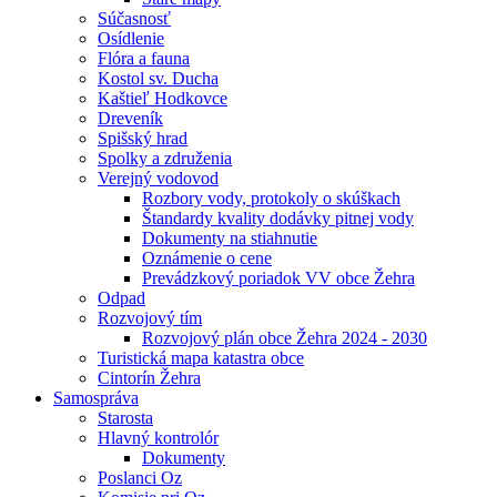
Súčasnosť
Osídlenie
Flóra a fauna
Kostol sv. Ducha
Kaštieľ Hodkovce
Dreveník
Spišský hrad
Spolky a združenia
Verejný vodovod
Rozbory vody, protokoly o skúškach
Štandardy kvality dodávky pitnej vody
Dokumenty na stiahnutie
Oznámenie o cene
Prevádzkový poriadok VV obce Žehra
Odpad
Rozvojový tím
Rozvojový plán obce Žehra 2024 - 2030
Turistická mapa katastra obce
Cintorín Žehra
Samospráva
Starosta
Hlavný kontrolór
Dokumenty
Poslanci Oz