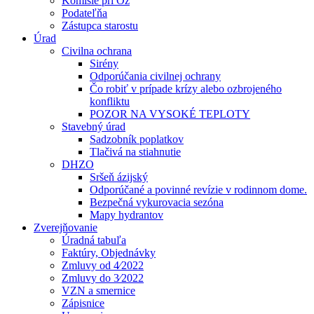
Komisie pri Oz
Podateľňa
Zástupca starostu
Úrad
Civilna ochrana
Sirény
Odporúčania civilnej ochrany
Čo robiť v prípade krízy alebo ozbrojeného
konfliktu
POZOR NA VYSOKÉ TEPLOTY
Stavebný úrad
Sadzobník poplatkov
Tlačivá na stiahnutie
DHZO
Sršeň ázijský
Odporúčané a povinné revízie v rodinnom dome.
Bezpečná vykurovacia sezóna
Mapy hydrantov
Zverejňovanie
Úradná tabuľa
Faktúry, Objednávky
Zmluvy od 4⁄2022
Zmluvy do 3⁄2022
VZN a smernice
Zápisnice