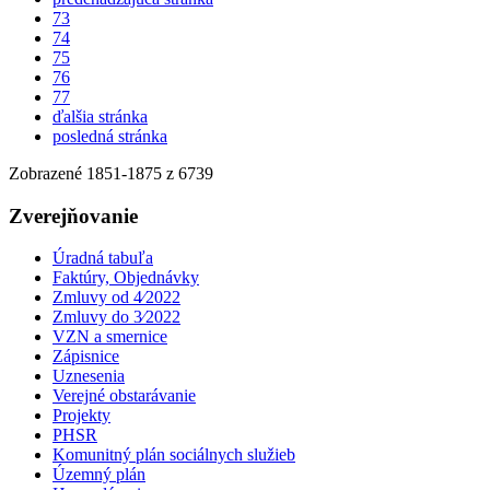
73
74
75
76
77
ďalšia stránka
posledná stránka
Zobrazené
1851
-
1875
z 6739
Zverejňovanie
Úradná tabuľa
Faktúry, Objednávky
Zmluvy od 4⁄2022
Zmluvy do 3⁄2022
VZN a smernice
Zápisnice
Uznesenia
Verejné obstarávanie
Projekty
PHSR
Komunitný plán sociálnych služieb
Územný plán