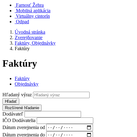
Farnosť Žehra
Mobilná aplikácia
Virtuálny cintorín
Odpad
Úvodná stránka
Zverejňovanie
Faktúry, Objednávky
Faktúry
Faktúry
Faktúry
Objednávky
Hľadaný výraz
Hľadať
Rozšírené hľadanie
Dodávateľ
IČO Dodávatelia
Dátum zverejnenia od
Dátum zverejnenia do