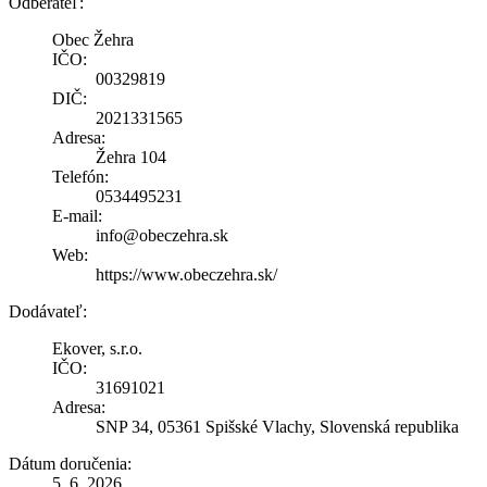
Odberateľ:
Obec Žehra
IČO:
00329819
DIČ:
2021331565
Adresa:
Žehra 104
Telefón:
0534495231
E-mail:
info@obeczehra.sk
Web:
https://www.obeczehra.sk/
Dodávateľ:
Ekover, s.r.o.
IČO:
31691021
Adresa:
SNP 34, 05361 Spišské Vlachy, Slovenská republika
Dátum doručenia:
5. 6. 2026