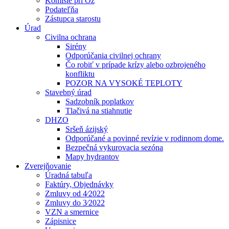
Komisie pri Oz
Podateľňa
Zástupca starostu
Úrad
Civilna ochrana
Sirény
Odporúčania civilnej ochrany
Čo robiť v prípade krízy alebo ozbrojeného
konfliktu
POZOR NA VYSOKÉ TEPLOTY
Stavebný úrad
Sadzobník poplatkov
Tlačivá na stiahnutie
DHZO
Sršeň ázijský
Odporúčané a povinné revízie v rodinnom dome.
Bezpečná vykurovacia sezóna
Mapy hydrantov
Zverejňovanie
Úradná tabuľa
Faktúry, Objednávky
Zmluvy od 4⁄2022
Zmluvy do 3⁄2022
VZN a smernice
Zápisnice