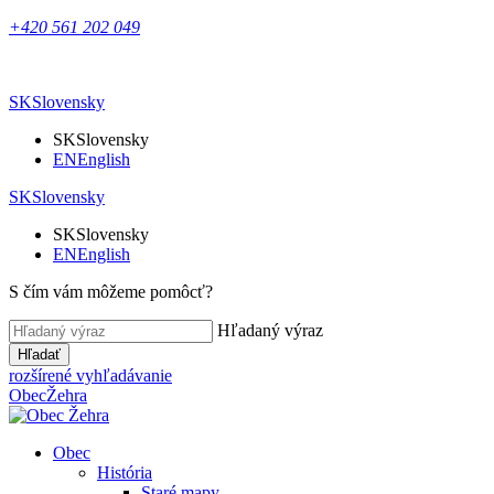
+420 561 202 049
SK
Slovensky
SK
Slovensky
EN
English
SK
Slovensky
SK
Slovensky
EN
English
S čím vám môžeme pomôcť?
Hľadaný výraz
Hľadať
rozšírené vyhľadávanie
Obec
Žehra
Obec
História
Staré mapy