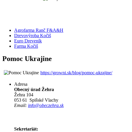
Agrofarma Ranč F&A&H
Drevovýroba Kočiš
Euro Dreveník
Farma Kočiš
Pomoc Ukrajine
https://growni.sk/blog/pomoc-ukrajine/
Adresa
Obecný úrad Žehra
Žehra 104
053 61 Spišské Vlachy
Email:
info@obeczehra.sk
Sekretariát: