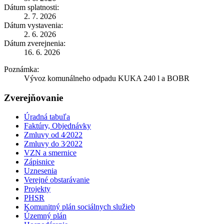
Dátum splatnosti:
2. 7. 2026
Dátum vystavenia:
2. 6. 2026
Dátum zverejnenia:
16. 6. 2026
Poznámka:
Vývoz komunálneho odpadu KUKA 240 l a BOBR
Zverejňovanie
Úradná tabuľa
Faktúry, Objednávky
Zmluvy od 4⁄2022
Zmluvy do 3⁄2022
VZN a smernice
Zápisnice
Uznesenia
Verejné obstarávanie
Projekty
PHSR
Komunitný plán sociálnych služieb
Územný plán