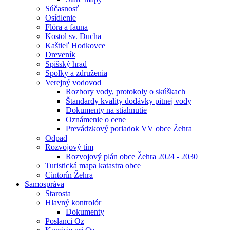
Súčasnosť
Osídlenie
Flóra a fauna
Kostol sv. Ducha
Kaštieľ Hodkovce
Dreveník
Spišský hrad
Spolky a združenia
Verejný vodovod
Rozbory vody, protokoly o skúškach
Štandardy kvality dodávky pitnej vody
Dokumenty na stiahnutie
Oznámenie o cene
Prevádzkový poriadok VV obce Žehra
Odpad
Rozvojový tím
Rozvojový plán obce Žehra 2024 - 2030
Turistická mapa katastra obce
Cintorín Žehra
Samospráva
Starosta
Hlavný kontrolór
Dokumenty
Poslanci Oz