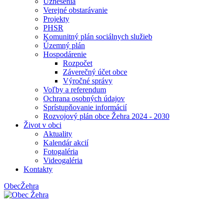
Uznesenia
Verejné obstarávanie
Projekty
PHSR
Komunitný plán sociálnych služieb
Územný plán
Hospodárenie
Rozpočet
Záverečný účet obce
Výročné správy
Voľby a referendum
Ochrana osobných údajov
Sprístupňovanie informácií
Rozvojový plán obce Žehra 2024 - 2030
Život v obci
Aktuality
Kalendár akcií
Fotogaléria
Videogaléria
Kontakty
Obec
Žehra