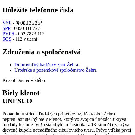
Dôležité telefónne čísla
VSE
-
0800 123 332
SPP
- 0850 111 727
PVPS
- 052 7873 117
SOS
- 112 v tiesni
Združenia a spoločenstvá
Dobrovoľný hasičský zbor Žehra
Urbárske a pozemkové spoločenstvo Žehra
Kostol Ducha Viatého
Biely klenot
UNESCO
Ponad líniu striech ľudských príbytkov vytŕča v obci Žehra
neprehliadnuteľný biely klenot, ktorý vo svojich útrobách ukrýva
poklady histórie. Vežu starobylého kostolíka z 13. storočia zakrýva
drevená kupola netradičného cibuľovitého tvaru. Práve vďaka prvej