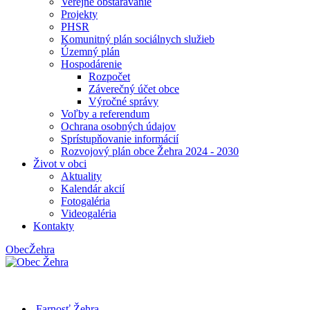
Verejné obstarávanie
Projekty
PHSR
Komunitný plán sociálnych služieb
Územný plán
Hospodárenie
Rozpočet
Záverečný účet obce
Výročné správy
Voľby a referendum
Ochrana osobných údajov
Sprístupňovanie informácií
Rozvojový plán obce Žehra 2024 - 2030
Život v obci
Aktuality
Kalendár akcií
Fotogaléria
Videogaléria
Kontakty
Obec
Žehra
Farnosť Žehra