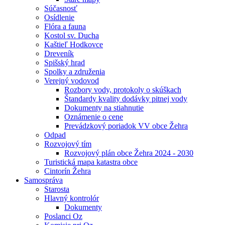
Súčasnosť
Osídlenie
Flóra a fauna
Kostol sv. Ducha
Kaštieľ Hodkovce
Dreveník
Spišský hrad
Spolky a združenia
Verejný vodovod
Rozbory vody, protokoly o skúškach
Štandardy kvality dodávky pitnej vody
Dokumenty na stiahnutie
Oznámenie o cene
Prevádzkový poriadok VV obce Žehra
Odpad
Rozvojový tím
Rozvojový plán obce Žehra 2024 - 2030
Turistická mapa katastra obce
Cintorín Žehra
Samospráva
Starosta
Hlavný kontrolór
Dokumenty
Poslanci Oz