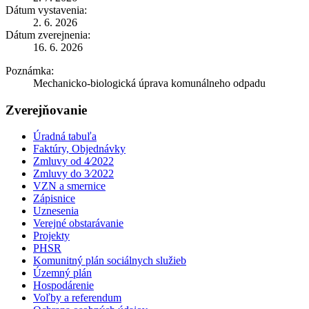
Dátum vystavenia:
2. 6. 2026
Dátum zverejnenia:
16. 6. 2026
Poznámka:
Mechanicko-biologická úprava komunálneho odpadu
Zverejňovanie
Úradná tabuľa
Faktúry, Objednávky
Zmluvy od 4⁄2022
Zmluvy do 3⁄2022
VZN a smernice
Zápisnice
Uznesenia
Verejné obstarávanie
Projekty
PHSR
Komunitný plán sociálnych služieb
Územný plán
Hospodárenie
Voľby a referendum