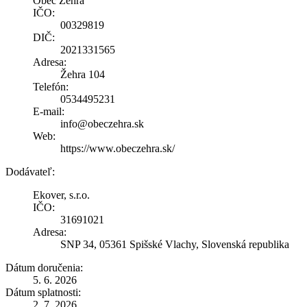
Obec Žehra
IČO:
00329819
DIČ:
2021331565
Adresa:
Žehra 104
Telefón:
0534495231
E-mail:
info@obeczehra.sk
Web:
https://www.obeczehra.sk/
Dodávateľ:
Ekover, s.r.o.
IČO:
31691021
Adresa:
SNP 34, 05361 Spišské Vlachy, Slovenská republika
Dátum doručenia:
5. 6. 2026
Dátum splatnosti:
2. 7. 2026