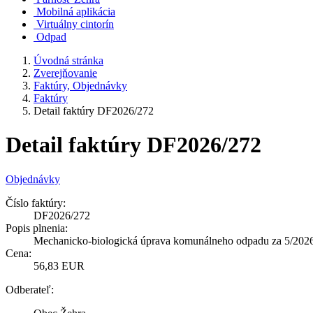
Mobilná aplikácia
Virtuálny cintorín
Odpad
Úvodná stránka
Zverejňovanie
Faktúry, Objednávky
Faktúry
Detail faktúry DF2026/272
Detail faktúry DF2026/272
Objednávky
Číslo faktúry:
DF2026/272
Popis plnenia:
Mechanicko-biologická úprava komunálneho odpadu za 5/2026
Cena:
56,83 EUR
Odberateľ: