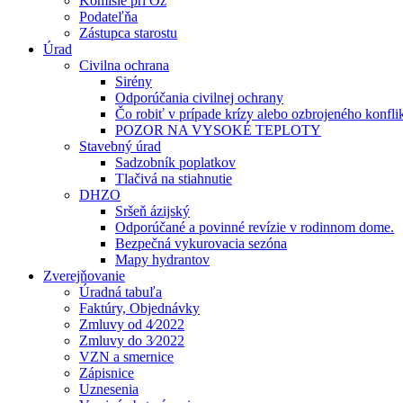
Komisie pri Oz
Podateľňa
Zástupca starostu
Úrad
Civilna ochrana
Sirény
Odporúčania civilnej ochrany
Čo robiť v prípade krízy alebo ozbrojeného konfli
POZOR NA VYSOKÉ TEPLOTY
Stavebný úrad
Sadzobník poplatkov
Tlačivá na stiahnutie
DHZO
Sršeň ázijský
Odporúčané a povinné revízie v rodinnom dome.
Bezpečná vykurovacia sezóna
Mapy hydrantov
Zverejňovanie
Úradná tabuľa
Faktúry, Objednávky
Zmluvy od 4⁄2022
Zmluvy do 3⁄2022
VZN a smernice
Zápisnice
Uznesenia