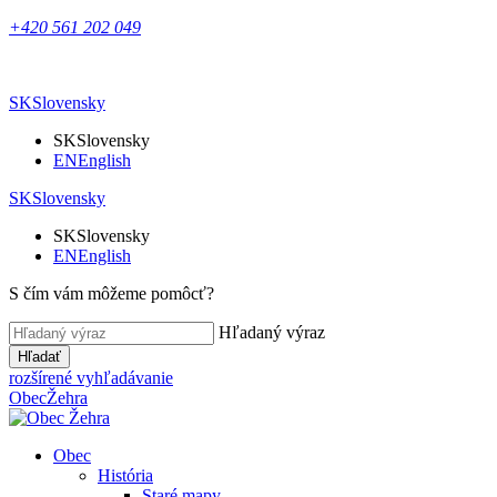
+420 561 202 049
SK
Slovensky
SK
Slovensky
EN
English
SK
Slovensky
SK
Slovensky
EN
English
S čím vám môžeme pomôcť?
Hľadaný výraz
Hľadať
rozšírené vyhľadávanie
Obec
Žehra
Obec
História
Staré mapy