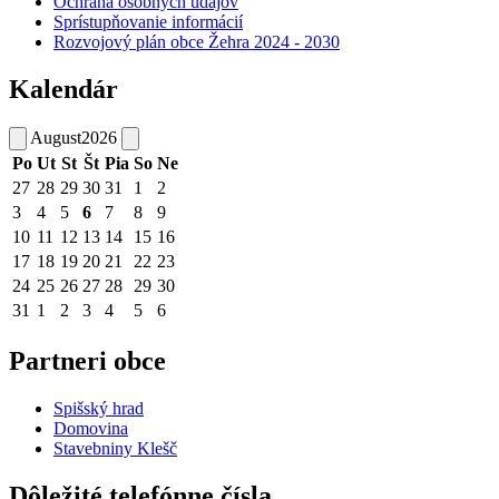
Ochrana osobných údajov
Sprístupňovanie informácií
Rozvojový plán obce Žehra 2024 - 2030
Kalendár
August
2026
Po
Ut
St
Št
Pia
So
Ne
27
28
29
30
31
1
2
3
4
5
6
7
8
9
10
11
12
13
14
15
16
17
18
19
20
21
22
23
24
25
26
27
28
29
30
31
1
2
3
4
5
6
Partneri obce
Spišský hrad
Domovina
Stavebniny Klešč
Dôležité telefónne čísla