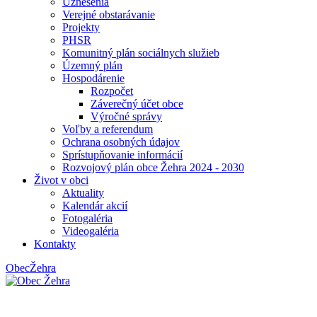
Uznesenia
Verejné obstarávanie
Projekty
PHSR
Komunitný plán sociálnych služieb
Územný plán
Hospodárenie
Rozpočet
Záverečný účet obce
Výročné správy
Voľby a referendum
Ochrana osobných údajov
Sprístupňovanie informácií
Rozvojový plán obce Žehra 2024 - 2030
Život v obci
Aktuality
Kalendár akcií
Fotogaléria
Videogaléria
Kontakty
Obec
Žehra