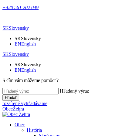
+420 561 202 049
SK
Slovensky
SK
Slovensky
EN
English
SK
Slovensky
SK
Slovensky
EN
English
S čím vám môžeme pomôcť?
Hľadaný výraz
Hľadať
rozšírené vyhľadávanie
Obec
Žehra
Obec
História
Staré mapy