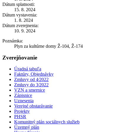
Dátum splatnosti:
15. 8. 2024
Dátum vystavenia:
1. 8. 2024
Dátum zverejnenia:
10. 9. 2024
Poznámka:
Plyn za kultúrne domy Ž-104, Ž-174
Zverejňovanie
Úradná tabuľa
Faktúry, Objednávky
Zmluvy od 4⁄2022
Zmluvy do 3⁄2022
VZN a smernice
Zápisnice
Uznesenia
Verejné obstarávanie
Projekty
PHSR
Komunitný plán sociálnych služieb
Územný plán