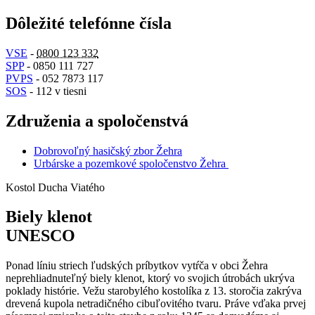
Dôležité telefónne čísla
VSE
-
0800 123 332
SPP
- 0850 111 727
PVPS
- 052 7873 117
SOS
- 112 v tiesni
Združenia a spoločenstvá
Dobrovoľný hasičský zbor Žehra
Urbárske a pozemkové spoločenstvo Žehra
Kostol Ducha Viatého
Biely klenot
UNESCO
Ponad líniu striech ľudských príbytkov vytŕča v obci Žehra
neprehliadnuteľný biely klenot, ktorý vo svojich útrobách ukrýva
poklady histórie. Vežu starobylého kostolíka z 13. storočia zakrýva
drevená kupola netradičného cibuľovitého tvaru. Práve vďaka prvej