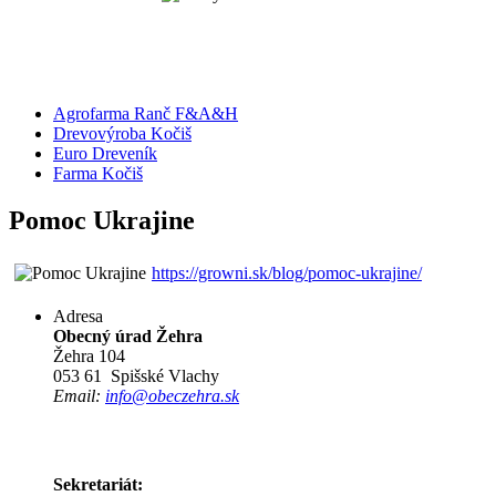
Agrofarma Ranč F&A&H
Drevovýroba Kočiš
Euro Dreveník
Farma Kočiš
Pomoc Ukrajine
https://growni.sk/blog/pomoc-ukrajine/
Adresa
Obecný úrad Žehra
Žehra 104
053 61 Spišské Vlachy
Email:
info@obeczehra.sk
Sekretariát: