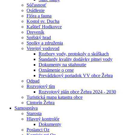
Súčasnosť
Osídlenie
Flóra a fauna
Kostol sv. Ducha
Kaštieľ Hodkovce
Dreveník
Spišský hrad
Spolky a združenia
Verejný vodovod
Rozbory vody, protokoly o skúškach
Štandardy kvality dodávky pitnej vody
Dokumenty na stiahnutie
Oznámenie o cene
Prevádzkový poriadok VV obce Žehra
Odpad
Rozvojový tím
Rozvojový plán obce Žehra 2024 - 2030
Turistická mapa katastra obce
Cintorín Žehra
Samospráva
Starosta
Hlavný kontrolór
Dokumenty
Poslanci Oz