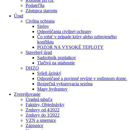
Komisie pri Oz
Podateľňa
Zástupca starostu
Úrad
Civilna ochrana
Sirény
Odporúčania civilnej ochrany
Čo robiť v prípade krízy alebo ozbrojeného
konfliktu
POZOR NA VYSOKÉ TEPLOTY
Stavebný úrad
Sadzobník poplatkov
Tlačivá na stiahnutie
DHZO
Sršeň ázijský
Odporúčané a povinné revízie v rodinnom dome.
Bezpečná vykurovacia sezóna
Mapy hydrantov
Zverejňovanie
Úradná tabuľa
Faktúry, Objednávky
Zmluvy od 4⁄2022
Zmluvy do 3⁄2022
VZN a smernice
Zápisnice