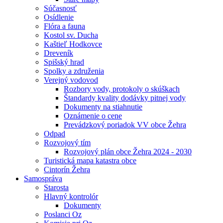
Súčasnosť
Osídlenie
Flóra a fauna
Kostol sv. Ducha
Kaštieľ Hodkovce
Dreveník
Spišský hrad
Spolky a združenia
Verejný vodovod
Rozbory vody, protokoly o skúškach
Štandardy kvality dodávky pitnej vody
Dokumenty na stiahnutie
Oznámenie o cene
Prevádzkový poriadok VV obce Žehra
Odpad
Rozvojový tím
Rozvojový plán obce Žehra 2024 - 2030
Turistická mapa katastra obce
Cintorín Žehra
Samospráva
Starosta
Hlavný kontrolór
Dokumenty
Poslanci Oz