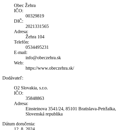
Obec Žehra
IČO:
00329819
DIČ:
2021331565
Adresa:
Žehra 104
Telefón:
0534495231
E-mail:
info@obeczehra.sk
Web:
https://www.obeczehra.sk/
Dodávateľ:
O2 Slovakia, s.r.o.
IČO:
35848863
Adresa:
Einsteinova 3541/24, 85101 Bratislava-Petržalka,
Slovenská republika
Dátum doručenia:
12. 8. 2024