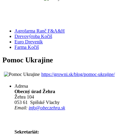
Agrofarma Ranč F&A&H
Drevovýroba Kočiš
Euro Dreveník
Farma Kočiš
Pomoc Ukrajine
https://growni.sk/blog/pomoc-ukrajine/
Adresa
Obecný úrad Žehra
Žehra 104
053 61 Spišské Vlachy
Email:
info@obeczehra.sk
Sekretariát: