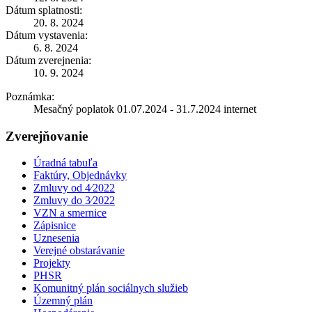
Dátum splatnosti:
20. 8. 2024
Dátum vystavenia:
6. 8. 2024
Dátum zverejnenia:
10. 9. 2024
Poznámka:
Mesačný poplatok 01.07.2024 - 31.7.2024 internet
Zverejňovanie
Úradná tabuľa
Faktúry, Objednávky
Zmluvy od 4⁄2022
Zmluvy do 3⁄2022
VZN a smernice
Zápisnice
Uznesenia
Verejné obstarávanie
Projekty
PHSR
Komunitný plán sociálnych služieb
Územný plán