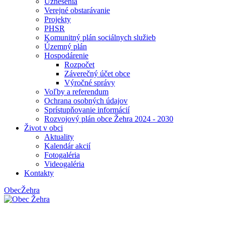
Uznesenia
Verejné obstarávanie
Projekty
PHSR
Komunitný plán sociálnych služieb
Územný plán
Hospodárenie
Rozpočet
Záverečný účet obce
Výročné správy
Voľby a referendum
Ochrana osobných údajov
Sprístupňovanie informácií
Rozvojový plán obce Žehra 2024 - 2030
Život v obci
Aktuality
Kalendár akcií
Fotogaléria
Videogaléria
Kontakty
Obec
Žehra