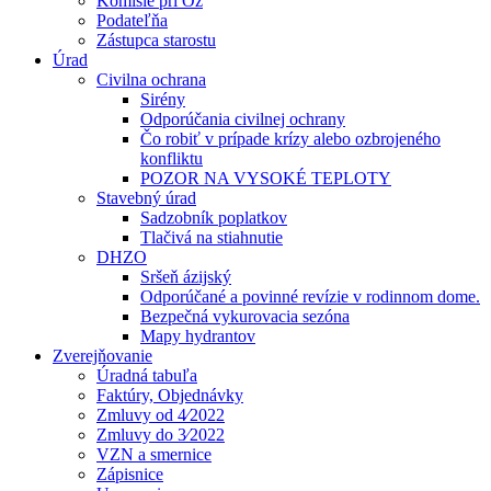
Komisie pri Oz
Podateľňa
Zástupca starostu
Úrad
Civilna ochrana
Sirény
Odporúčania civilnej ochrany
Čo robiť v prípade krízy alebo ozbrojeného
konfliktu
POZOR NA VYSOKÉ TEPLOTY
Stavebný úrad
Sadzobník poplatkov
Tlačivá na stiahnutie
DHZO
Sršeň ázijský
Odporúčané a povinné revízie v rodinnom dome.
Bezpečná vykurovacia sezóna
Mapy hydrantov
Zverejňovanie
Úradná tabuľa
Faktúry, Objednávky
Zmluvy od 4⁄2022
Zmluvy do 3⁄2022
VZN a smernice
Zápisnice