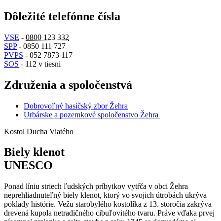
Dôležité telefónne čísla
VSE
-
0800 123 332
SPP
- 0850 111 727
PVPS
- 052 7873 117
SOS
- 112 v tiesni
Združenia a spoločenstvá
Dobrovoľný hasičský zbor Žehra
Urbárske a pozemkové spoločenstvo Žehra
Kostol Ducha Viatého
Biely klenot
UNESCO
Ponad líniu striech ľudských príbytkov vytŕča v obci Žehra
neprehliadnuteľný biely klenot, ktorý vo svojich útrobách ukrýva
poklady histórie. Vežu starobylého kostolíka z 13. storočia zakrýva
drevená kupola netradičného cibuľovitého tvaru. Práve vďaka prvej