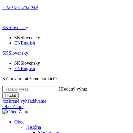
+420 561 202 049
SK
Slovensky
SK
Slovensky
EN
English
SK
Slovensky
SK
Slovensky
EN
English
S čím vám môžeme pomôcť?
Hľadaný výraz
Hľadať
rozšírené vyhľadávanie
Obec
Žehra
Obec
História
Staré mapy