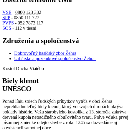
VSE
-
0800 123 332
SPP
- 0850 111 727
PVPS
- 052 7873 117
SOS
- 112 v tiesni
Združenia a spoločenstvá
Dobrovoľný hasičský zbor Žehra
Urbárske a pozemkové spoločenstvo Žehra
Kostol Ducha Viatého
Biely klenot
UNESCO
Ponad líniu striech ľudských príbytkov vytŕča v obci Žehra
neprehliadnuteľný biely klenot, ktorý vo svojich útrobách ukrýva
poklady histórie. Vežu starobylého kostolíka z 13. storočia zakrýva
drevená kupola netradičného cibuľovitého tvaru. Práve vďaka prvej
písomnej zmienke o tejto stavbe z roku 1245 sa dozvedáme aj
o existencii samotnej obce.