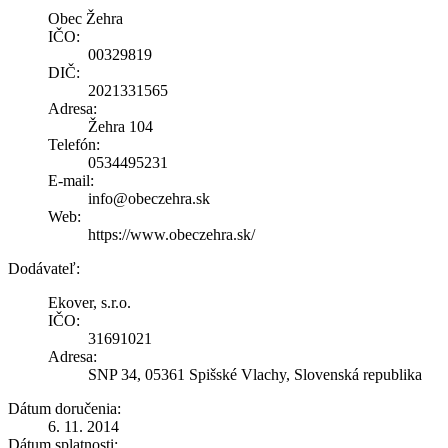
Obec Žehra
IČO:
00329819
DIČ:
2021331565
Adresa:
Žehra 104
Telefón:
0534495231
E-mail:
info@obeczehra.sk
Web:
https://www.obeczehra.sk/
Dodávateľ:
Ekover, s.r.o.
IČO:
31691021
Adresa:
SNP 34, 05361 Spišské Vlachy, Slovenská republika
Dátum doručenia:
6. 11. 2014
Dátum splatnosti: