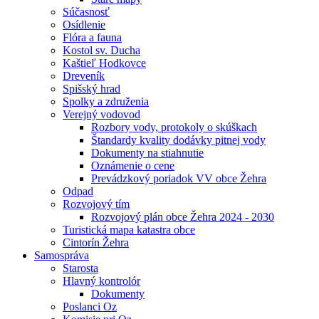
Súčasnosť
Osídlenie
Flóra a fauna
Kostol sv. Ducha
Kaštieľ Hodkovce
Dreveník
Spišský hrad
Spolky a združenia
Verejný vodovod
Rozbory vody, protokoly o skúškach
Štandardy kvality dodávky pitnej vody
Dokumenty na stiahnutie
Oznámenie o cene
Prevádzkový poriadok VV obce Žehra
Odpad
Rozvojový tím
Rozvojový plán obce Žehra 2024 - 2030
Turistická mapa katastra obce
Cintorín Žehra
Samospráva
Starosta
Hlavný kontrolór
Dokumenty
Poslanci Oz