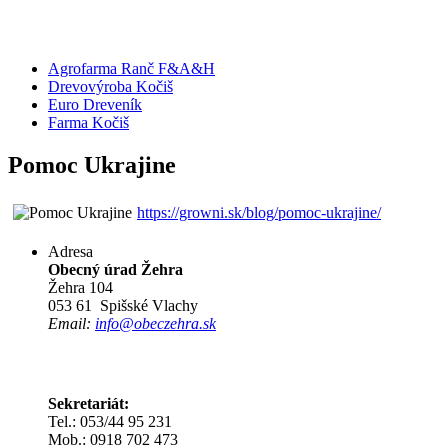
Agrofarma Ranč F&A&H
Drevovýroba Kočiš
Euro Dreveník
Farma Kočiš
Pomoc Ukrajine
https://growni.sk/blog/pomoc-ukrajine/
Adresa
Obecný úrad Žehra
Žehra 104
053 61 Spišské Vlachy
Email:
info@obeczehra.sk
Sekretariát:
Tel.: 053/44 95 231
Mob.: 0918 702 473