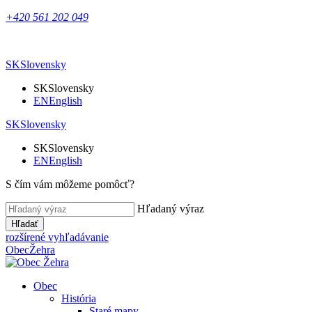
+420 561 202 049
SK
Slovensky
SK
Slovensky
EN
English
SK
Slovensky
SK
Slovensky
EN
English
S čím vám môžeme pomôcť?
Hľadaný výraz
Hľadať
rozšírené vyhľadávanie
Obec
Žehra
Obec
História
Staré mapy