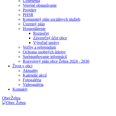
Uznesenia
Verejné obstarávanie
Projekty
PHSR
Komunitný plán sociálnych služieb
Územný plán
Hospodárenie
Rozpočet
Záverečný účet obce
Výročné správy
Voľby a referendum
Ochrana osobných údajov
Sprístupňovanie informácií
Rozvojový plán obce Žehra 2024 - 2030
Život v obci
Aktuality
Kalendár akcií
Fotogaléria
Videogaléria
Kontakty
Obec
Žehra