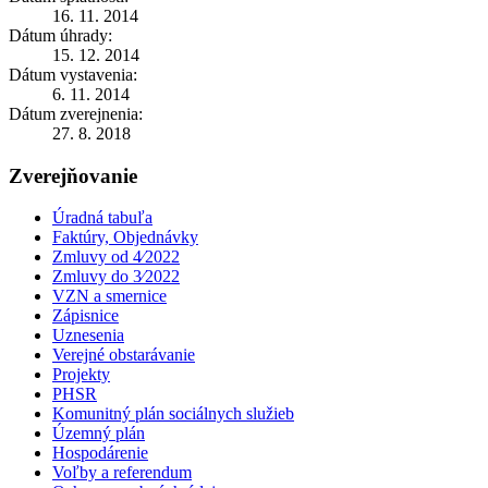
16. 11. 2014
Dátum úhrady:
15. 12. 2014
Dátum vystavenia:
6. 11. 2014
Dátum zverejnenia:
27. 8. 2018
Zverejňovanie
Úradná tabuľa
Faktúry, Objednávky
Zmluvy od 4⁄2022
Zmluvy do 3⁄2022
VZN a smernice
Zápisnice
Uznesenia
Verejné obstarávanie
Projekty
PHSR
Komunitný plán sociálnych služieb
Územný plán
Hospodárenie
Voľby a referendum