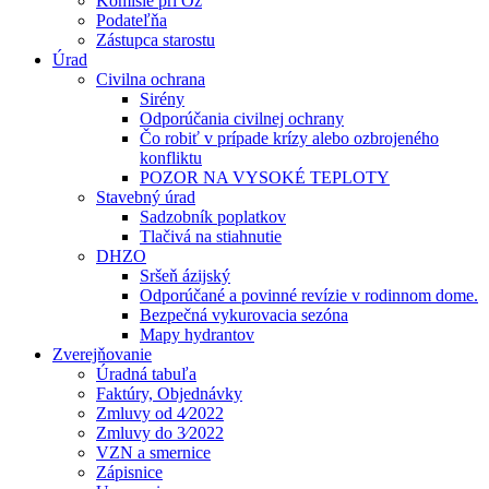
Komisie pri Oz
Podateľňa
Zástupca starostu
Úrad
Civilna ochrana
Sirény
Odporúčania civilnej ochrany
Čo robiť v prípade krízy alebo ozbrojeného
konfliktu
POZOR NA VYSOKÉ TEPLOTY
Stavebný úrad
Sadzobník poplatkov
Tlačivá na stiahnutie
DHZO
Sršeň ázijský
Odporúčané a povinné revízie v rodinnom dome.
Bezpečná vykurovacia sezóna
Mapy hydrantov
Zverejňovanie
Úradná tabuľa
Faktúry, Objednávky
Zmluvy od 4⁄2022
Zmluvy do 3⁄2022
VZN a smernice
Zápisnice