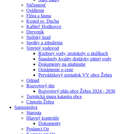
Súčasnosť
Osídlenie
Flóra a fauna
Kostol sv. Ducha
Kaštieľ Hodkovce
Dreveník
Spišský hrad
Spolky a združenia
Verejný vodovod
Rozbory vody, protokoly o skúškach
Štandardy kvality dodávky pitnej vody
Dokumenty na stiahnutie
Oznámenie o cene
Prevádzkový poriadok VV obce Žehra
Odpad
Rozvojový tím
Rozvojový plán obce Žehra 2024 - 2030
Turistická mapa katastra obce
Cintorín Žehra
Samospráva
Starosta
Hlavný kontrolór
Dokumenty
Poslanci Oz