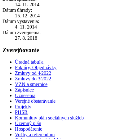
14. 11. 2014
Dátum úhrady:
15. 12. 2014
Dátum vystavenia:
4. 11. 2014
Dátum zverejnenia:
27. 8. 2018
Zverejňovanie
Úradná tabuľa
Faktúry, Objednávky
Zmluvy od 4⁄2022
Zmluvy do 3⁄2022
VZN a smernice
Zápisnice
Uznesenia
Verejné obstarávanie
Projekty
PHSR
Komunitný plán sociálnych služieb
Územný plán
Hospodárenie
Voľby a referendum