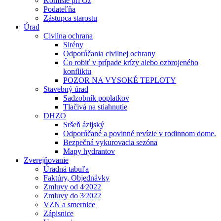
Komisie pri Oz
Podateľňa
Zástupca starostu
Úrad
Civilna ochrana
Sirény
Odporúčania civilnej ochrany
Čo robiť v prípade krízy alebo ozbrojeného
konfliktu
POZOR NA VYSOKÉ TEPLOTY
Stavebný úrad
Sadzobník poplatkov
Tlačivá na stiahnutie
DHZO
Sršeň ázijský
Odporúčané a povinné revízie v rodinnom dome.
Bezpečná vykurovacia sezóna
Mapy hydrantov
Zverejňovanie
Úradná tabuľa
Faktúry, Objednávky
Zmluvy od 4⁄2022
Zmluvy do 3⁄2022
VZN a smernice
Zápisnice