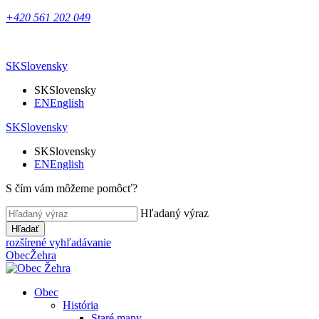
+420 561 202 049
SK
Slovensky
SK
Slovensky
EN
English
SK
Slovensky
SK
Slovensky
EN
English
S čím vám môžeme pomôcť?
Hľadaný výraz
Hľadať
rozšírené vyhľadávanie
Obec
Žehra
Obec
História
Staré mapy