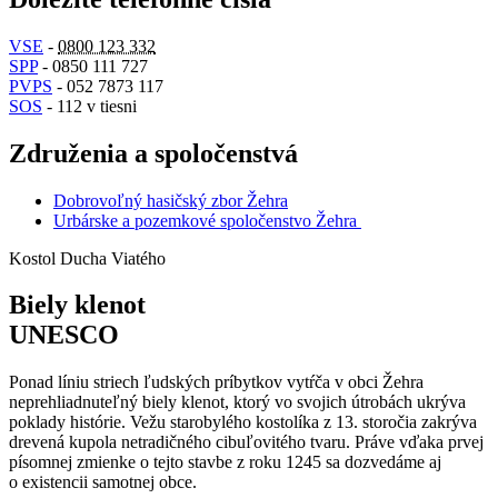
VSE
-
0800 123 332
SPP
- 0850 111 727
PVPS
- 052 7873 117
SOS
- 112 v tiesni
Združenia a spoločenstvá
Dobrovoľný hasičský zbor Žehra
Urbárske a pozemkové spoločenstvo Žehra
Kostol Ducha Viatého
Biely klenot
UNESCO
Ponad líniu striech ľudských príbytkov vytŕča v obci Žehra
neprehliadnuteľný biely klenot, ktorý vo svojich útrobách ukrýva
poklady histórie. Vežu starobylého kostolíka z 13. storočia zakrýva
drevená kupola netradičného cibuľovitého tvaru. Práve vďaka prvej
písomnej zmienke o tejto stavbe z roku 1245 sa dozvedáme aj
o existencii samotnej obce.