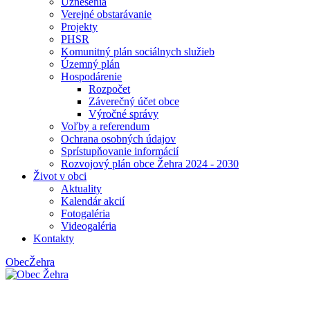
Uznesenia
Verejné obstarávanie
Projekty
PHSR
Komunitný plán sociálnych služieb
Územný plán
Hospodárenie
Rozpočet
Záverečný účet obce
Výročné správy
Voľby a referendum
Ochrana osobných údajov
Sprístupňovanie informácií
Rozvojový plán obce Žehra 2024 - 2030
Život v obci
Aktuality
Kalendár akcií
Fotogaléria
Videogaléria
Kontakty
Obec
Žehra