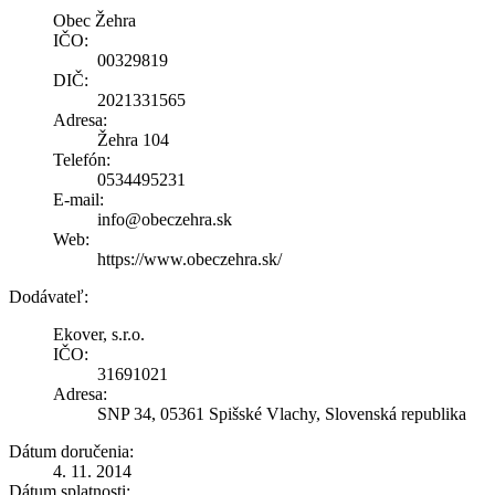
Obec Žehra
IČO:
00329819
DIČ:
2021331565
Adresa:
Žehra 104
Telefón:
0534495231
E-mail:
info@obeczehra.sk
Web:
https://www.obeczehra.sk/
Dodávateľ:
Ekover, s.r.o.
IČO:
31691021
Adresa:
SNP 34, 05361 Spišské Vlachy, Slovenská republika
Dátum doručenia:
4. 11. 2014
Dátum splatnosti: