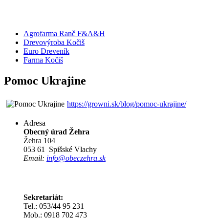
Agrofarma Ranč F&A&H
Drevovýroba Kočiš
Euro Dreveník
Farma Kočiš
Pomoc Ukrajine
https://growni.sk/blog/pomoc-ukrajine/
Adresa
Obecný úrad Žehra
Žehra 104
053 61 Spišské Vlachy
Email:
info@obeczehra.sk
Sekretariát:
Tel.: 053/44 95 231
Mob.: 0918 702 473