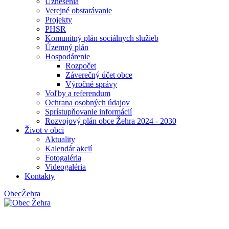
Uznesenia
Verejné obstarávanie
Projekty
PHSR
Komunitný plán sociálnych služieb
Územný plán
Hospodárenie
Rozpočet
Záverečný účet obce
Výročné správy
Voľby a referendum
Ochrana osobných údajov
Sprístupňovanie informácií
Rozvojový plán obce Žehra 2024 - 2030
Život v obci
Aktuality
Kalendár akcií
Fotogaléria
Videogaléria
Kontakty
Obec
Žehra