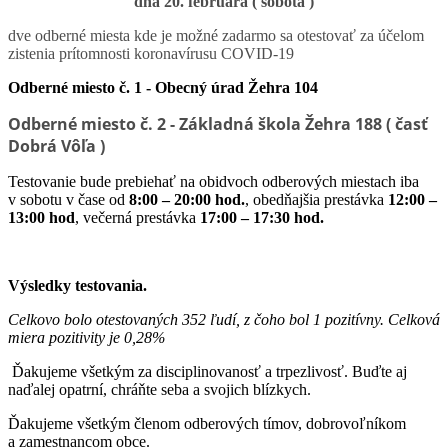
dňa 20. februára ( sobota )
dve odberné miesta kde je možné zadarmo sa otestovať za účelom
zistenia prítomnosti koronavírusu COVID-19
Odberné miesto č. 1 - Obecný úrad Žehra 104
Odberné miesto č. 2 - Základná škola Žehra 188 ( časť
Dobrá Vôľa )
Testovanie bude prebiehať na obidvoch odberových miestach iba
v sobotu v čase od
8:00 – 20:00 hod.
, obedňajšia prestávka
12:00 –
13:00 hod
, večerná prestávka
17:00 – 17:30 hod.
Výsledky testovania.
Celkovo bolo otestovaných 352 ľudí, z čoho bol 1 pozitívny. Celková
miera pozitivity je 0,28%
Ďakujeme všetkým za disciplinovanosť a trpezlivosť. Buďte aj
naďalej opatrní, chráňte seba a svojich blízkych.
Ďakujeme všetkým členom odberových tímov, dobrovoľníkom
a zamestnancom obce.