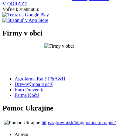
V OBRAZE.
Voľne k stiahnutiu:
Firmy v obci
Agrofarma Ranč F&A&H
Drevovýroba Kočiš
Euro Dreveník
Farma Kočiš
Pomoc Ukrajine
https://growni.sk/blog/pomoc-ukrajine/
Adresa