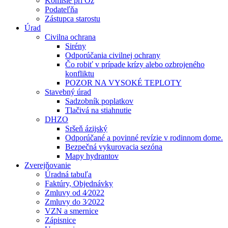
Komisie pri Oz
Podateľňa
Zástupca starostu
Úrad
Civilna ochrana
Sirény
Odporúčania civilnej ochrany
Čo robiť v prípade krízy alebo ozbrojeného
konfliktu
POZOR NA VYSOKÉ TEPLOTY
Stavebný úrad
Sadzobník poplatkov
Tlačivá na stiahnutie
DHZO
Sršeň ázijský
Odporúčané a povinné revízie v rodinnom dome.
Bezpečná vykurovacia sezóna
Mapy hydrantov
Zverejňovanie
Úradná tabuľa
Faktúry, Objednávky
Zmluvy od 4⁄2022
Zmluvy do 3⁄2022
VZN a smernice
Zápisnice