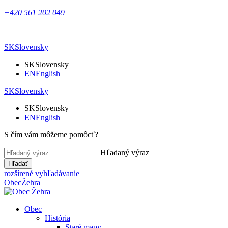
+420 561 202 049
SK
Slovensky
SK
Slovensky
EN
English
SK
Slovensky
SK
Slovensky
EN
English
S čím vám môžeme pomôcť?
Hľadaný výraz
Hľadať
rozšírené vyhľadávanie
Obec
Žehra
Obec
História
Staré mapy