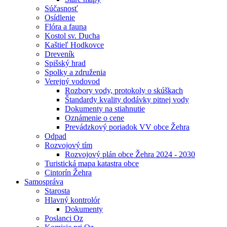
Súčasnosť
Osídlenie
Flóra a fauna
Kostol sv. Ducha
Kaštieľ Hodkovce
Dreveník
Spišský hrad
Spolky a združenia
Verejný vodovod
Rozbory vody, protokoly o skúškach
Štandardy kvality dodávky pitnej vody
Dokumenty na stiahnutie
Oznámenie o cene
Prevádzkový poriadok VV obce Žehra
Odpad
Rozvojový tím
Rozvojový plán obce Žehra 2024 - 2030
Turistická mapa katastra obce
Cintorín Žehra
Samospráva
Starosta
Hlavný kontrolór
Dokumenty
Poslanci Oz