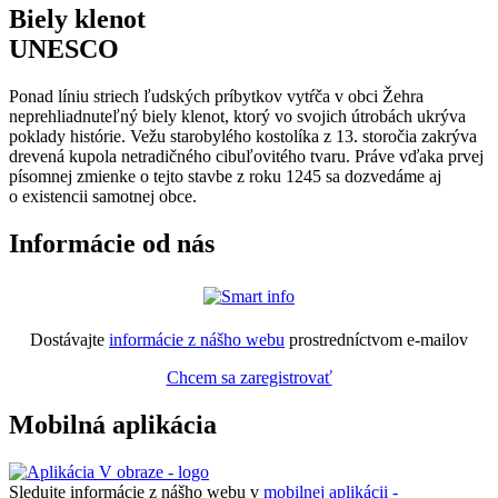
Biely klenot
UNESCO
Ponad líniu striech ľudských príbytkov vytŕča v obci Žehra
neprehliadnuteľný biely klenot, ktorý vo svojich útrobách ukrýva
poklady histórie. Vežu starobylého kostolíka z 13. storočia zakrýva
drevená kupola netradičného cibuľovitého tvaru. Práve vďaka prvej
písomnej zmienke o tejto stavbe z roku 1245 sa dozvedáme aj
o existencii samotnej obce.
Informácie od nás
Dostávajte
informácie z nášho webu
prostredníctvom e-mailov
Chcem sa zaregistrovať
Mobilná aplikácia
Sledujte informácie z nášho webu v
mobilnej aplikácii -