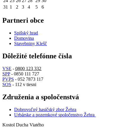
24
25
26
27
28
29
30
31
1
2
3
4
5
6
Partneri obce
Spišský hrad
Domovina
Stavebniny Klešč
Dôležité telefónne čísla
VSE
-
0800 123 332
SPP
- 0850 111 727
PVPS
- 052 7873 117
SOS
- 112 v tiesni
Združenia a spoločenstvá
Dobrovoľný hasičský zbor Žehra
Urbárske a pozemkové spoločenstvo Žehra
Kostol Ducha Viatého